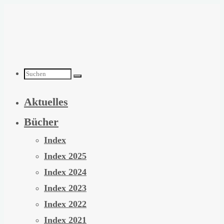
Zum
Inhalt
springen
Suchen
Aktuelles
nach:
Bücher
Index
Index 2025
Index 2024
Index 2023
Index 2022
Index 2021