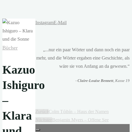
Instagram
E-Mail
Bücher
„...nur ein paar Wörter und dann noch ein paar
mehr, und die Wörter ergaben eine Geschichte, als
Kazuo
wäre sie von Anfang an da gewesen.“
Ishiguro
-
Claire-Louise Bennett
, Kasse 19
–
Klara
Zurück
Colm Tóibín – Haus der Namen
Nächster
Benjamin Myers – Offene See
und