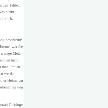
t den Taliban
as bleibt
t zurück.
tig beschreibt:
 Himmel war die
ch wenige Meter
wollen nicht
 „Ohne Frauen
Art werden
einer Heimat zu
rdienen sie den
nnah Deininger