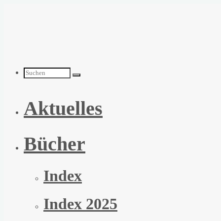
Zum
Inhalt
springen
Suchen
Aktuelles
nach:
Bücher
Index
Index 2025