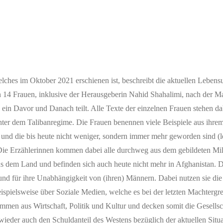
elches im Oktober 2021 erschienen ist,
beschreibt die aktuellen Leben
 14 Frauen, inklusive der Herausgeberin Nahid Shahalimi, nach der 
n ein Davor und Danach teilt. Alle Texte der einzelnen Frauen stehen da
 unter dem Talibanregime. Die Frauen benennen viele Beispiele aus ihr
 und die bis heute nicht weniger, sondern immer mehr geworden sind (l
. Die Erzählerinnen kommen dabei alle durchweg aus dem gebildeten Mili
 aus dem Land und befinden sich auch heute nicht mehr in Afghanistan.
und für ihre Unabhängigkeit von (ihren) Männern. Dabei nutzen sie di
eispielsweise über Soziale Medien, welche es bei der letzten Machtergr
ommen aus Wirtschaft, Politik und Kultur und decken somit die Gesellsc
 wieder auch den Schuldanteil des Westens bezüglich der aktuellen Situ