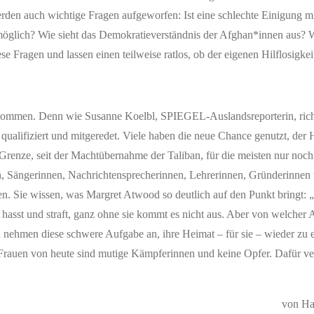
den auch wichtige Fragen aufgeworfen: Ist eine schlechte Einigung mi
möglich? Wie sieht das Demokratieverständnis der Afghan*innen aus? W
e Fragen und lassen einen teilweise ratlos, ob der eigenen Hilflosigkei
ort kommen. Denn wie Susanne Koelbl, SPIEGEL-Auslandsreporterin, rich
 qualifiziert und mitgeredet. Viele haben die neue Chance genutzt, der
ie Grenze, seit der Machtübernahme der Taliban, für die meisten nur no
en, Sängerinnen, Nachrichtensprecherinnen, Lehrerinnen, Gründerinnen 
ren. Sie wissen, was Margret Atwood so deutlich auf den Punkt bringt:
hasst und straft, ganz ohne sie kommt es nicht aus. Aber von welcher 
n nehmen diese schwere Aufgabe an, ihre Heimat – für sie – wieder zu 
Frauen von heute sind mutige Kämpferinnen und keine Opfer. Dafür ve
von Ha