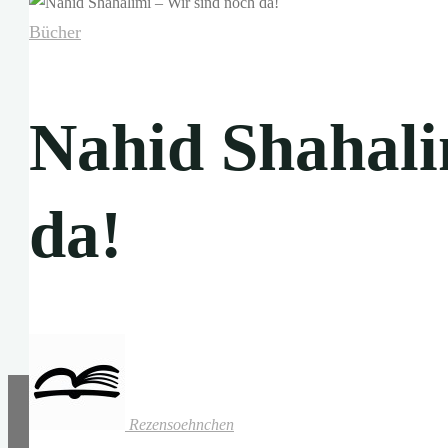
Bücher
Nahid Shahali
da!
Rezensoehnchen