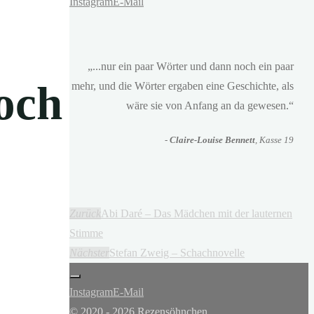
Instagram
E-Mail
„...nur ein paar Wörter und dann noch ein paar
och
mehr, und die Wörter ergaben eine Geschichte, als
wäre sie von Anfang an da gewesen.“
-
Claire-Louise Bennett
, Kasse 19
Zurück
Abi Daré – Das Mädchen mit der lauternen
Stimme
Nächster
Stefan Zweig – Schachnovelle
Instagram
E-Mail
© 2020 - 2026 Rezensöhnchen