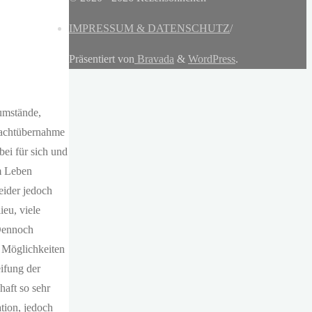
IMPRESSUM & DATENSCHUTZ
/
Präsentiert von
Bravada
&
WordPress
.
sumstände,
Machtübernahme
bei für sich und
em Leben
eider jedoch
eu, viele
 Dennoch
e Möglichkeiten
eifung der
haft so sehr
ation, jedoch