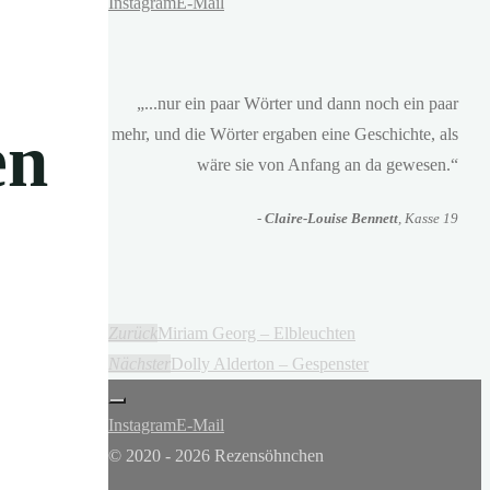
Instagram
E-Mail
„...nur ein paar Wörter und dann noch ein paar
en
mehr, und die Wörter ergaben eine Geschichte, als
wäre sie von Anfang an da gewesen.“
-
Claire-Louise Bennett
, Kasse 19
Zurück
Miriam Georg – Elbleuchten
Nächster
Dolly Alderton – Gespenster
Instagram
E-Mail
© 2020 - 2026 Rezensöhnchen