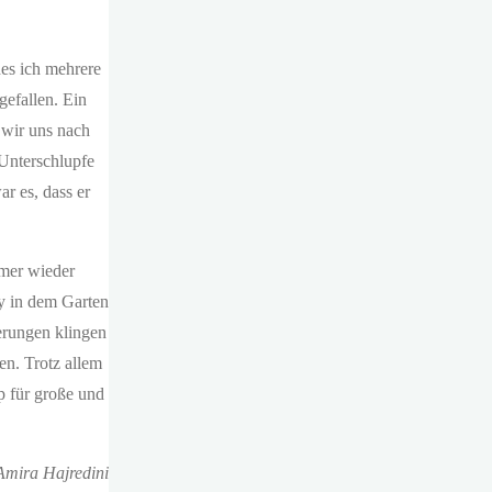
es ich mehrere
gefallen. Ein
 wir uns nach
 Unterschlupfe
r es, dass er
mmer wieder
y in dem Garten
erungen klingen
en. Trotz allem
p für große und
Amira Hajredini