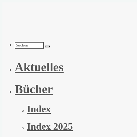
Zum
Inhalt
springen
Suchen
Aktuelles
nach:
Bücher
Index
Index 2025