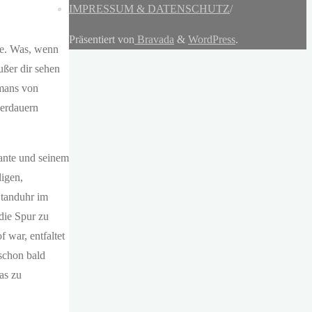
IMPRESSUM & DATENSCHUTZ
/
Präsentiert von
Bravada
&
WordPress
.
te. Was, wenn
ußer dir sehen
omans von
berdauern
Tante und seinem
ligen,
Standuhr im
die Spur zu
 war, entfaltet
schon bald
as zu