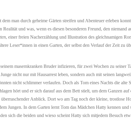
t dem man durch geheime Gärten streifen und Abenteuer erleben konn
rn Realität und was, wenn es diesen besonderen Freund, den niemand a
ten
, einer freien Nacherzählung und Illustration des gleichnamigen R
ltere Leser*innen in einen Garten, der selbst den Verlauf der Zeit zu ü
i seinem masernkranken Bruder infizieren, für zwei Wochen zu seiner 
Junge nicht nur mit Hausarrest leben, sondern auch mit seinen langwei
nnten nicht schlimmer verlaufen. Doch als Tom eines Nachts die alte 
lagen hört und er sich darauf aus dem Bett stielt, um dem Ganzen auf 
 überraschender Anblick. Dort wo am Tag noch der kleine, trostlose Hof
vor dem Jungen. In dem Garten lernt Tom das Mädchen Hatty kennen und 
nden sich die beiden und wieso scheint Hatty sich mitjedem Besuch etw