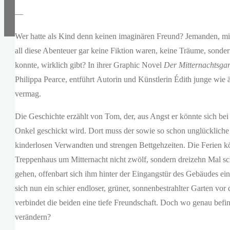
—
Wer hatte als Kind denn keinen imaginären Freund? Jemanden, mi
all diese Abenteuer gar keine Fiktion waren, keine Träume, sonde
konnte, wirklich gibt? In ihrer Graphic Novel
Der Mitternachtsgar
Philippa Pearce, entführt Autorin und Künstlerin Édith junge wie ä
vermag.
Die Geschichte erzählt von Tom, der, aus Angst er könnte sich be
Onkel geschickt wird. Dort muss der sowie so schon unglückliche 
kinderlosen Verwandten und strengen Bettgehzeiten. Die Ferien kö
Treppenhaus um Mitternacht nicht zwölf, sondern dreizehn Mal sch
gehen, offenbart sich ihm hinter der Eingangstür des Gebäudes ein
sich nun ein schier endloser, grüner, sonnenbestrahlter Garten 
verbindet die beiden eine tiefe Freundschaft. Doch wo genau befi
verändern?