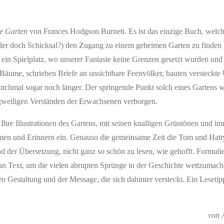
e Garten
von Frances Hodgson Burnett. Es ist das einzige Buch, welch
(oder doch Schicksal?) den Zugang zu einem geheimen Garten zu finden 
ein Spielplatz, wo unserer Fantasie keine Grenzen gesetzt wurden und
n Bäume, schrieben Briefe an unsichtbare Feenvölker, bauten versteckte
chmal sogar noch länger. Der springende Punkt solch eines Gartens wa
ngweiligen Verständen der Erwachsenen verborgen.
 Ihre Illustrationen des Gartens, mit seinen knalligen Grüntönen und i
men und Erinnern ein. Genauso die gemeinsame Zeit die Tom und Hatt
d der Übersetzung, nicht ganz so schön zu lesen, wie gehofft. Formuli
an Text, um die vielen abrupten Sprünge in der Geschichte wettzumach
Gestaltung und der Message, die sich dahinter versteckt. Ein Lesetip
von 