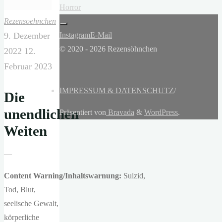
Horror
Rezensoehnchen
Instagram
E-Mail
9. Dezember
© 2020 - 2026 Rezensöhnchen
2022
12.
Februar 2023
IMPRESSUM & DATENSCHUTZ
/
Die
unendlichen
Präsentiert von
Bravada
&
WordPress
.
Weiten
—
Content Warning/Inhaltswarnung:
Suizid,
Tod, Blut,
seelische Gewalt,
körperliche