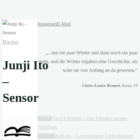
Instagram
E-Mail
Bücher
„...nur ein paar Wörter und dann noch ein paar
Junji Ito
mehr, und die Wörter ergaben eine Geschichte, als
wäre sie von Anfang an da gewesen.“
–
-
Claire-Louise Bennett
, Kasse 19
Sensor
Zurück
Nava Ebrahimi – Das Paradies meines
Nachbarn
Nächster
Junji Ito – Lovesickness: Liebeskranker