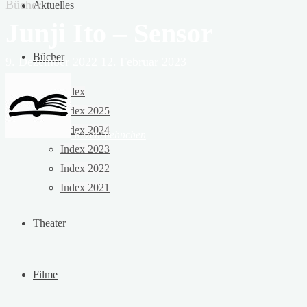
Bücher
Aktuelles
Junji Ito – Sensor
Bücher
9. Dezember 2022
12. Februar 2023
Index
Index 2025
Index 2024
Rezensoehnchen
Index 2023
Index 2022
Index 2021
Theater
Filme