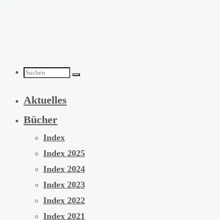
Zum
Inhalt
springen
Suchen
Aktuelles
nach:
Bücher
Index
Index 2025
Index 2024
Index 2023
Index 2022
Index 2021