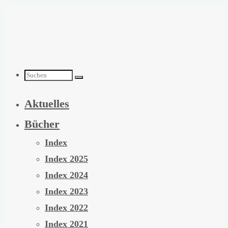
Zum
Inhalt
springen
Suchen
Aktuelles
nach:
Bücher
Index
Index 2025
Index 2024
Index 2023
Index 2022
Index 2021