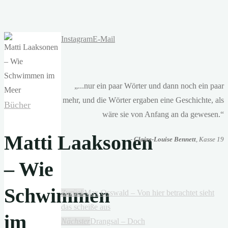
Instagram
E-Mail
„...nur ein paar Wörter und dann noch ein paar
mehr, und die Wörter ergaben eine Geschichte, als
Bücher
wäre sie von Anfang an da gewesen.“
Matti Laaksonen
-
Claire-Louise Bennett
, Kasse 19
– Wie
Schwimmen
Zurück
Max Osswald – Von hier betrachtet sieht
das scheiße aus
im
Nächster
Drangsal – Doch