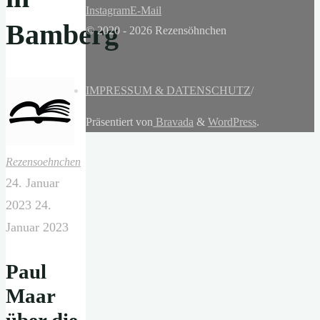
Instagram
E-Mail
Bamberg
© 2020 - 2026 Rezensöhnchen
IMPRESSUM & DATENSCHUTZ
/
Präsentiert von
Bravada
&
WordPress
.
Rezensoehnchen
24. Januar
2023
24.
Januar 2023
Paul
Maar