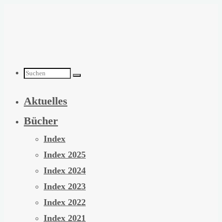
Zum
Inhalt
springen
Suchen
Aktuelles
nach:
Bücher
Index
Index 2025
Index 2024
Index 2023
Index 2022
Index 2021