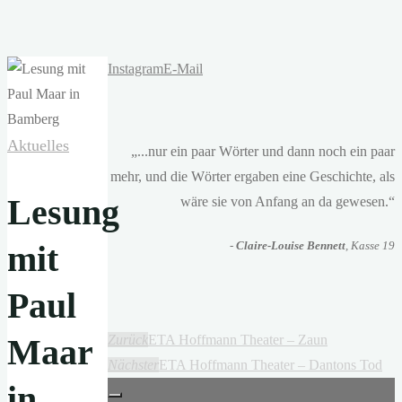
Instagram
E-Mail
Aktuelles
„...nur ein paar Wörter und dann noch ein paar
mehr, und die Wörter ergaben eine Geschichte, als
Lesung
wäre sie von Anfang an da gewesen.“
mit
-
Claire-Louise Bennett
, Kasse 19
Paul
Maar
Zurück
ETA Hoffmann Theater – Zaun
Nächster
ETA Hoffmann Theater – Dantons Tod
in