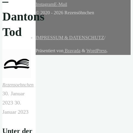
–
Instagram
E-Mail
Dantons
© 2020 - 2026 Rezensöhnchen
Tod
IMPRESSUM & DATENSCHUTZ
/
Präsentiert von
Bravada
&
WordPress
.
Rezensoehnchen
30. Januar
2023
30.
Januar 2023
Unter
d
er