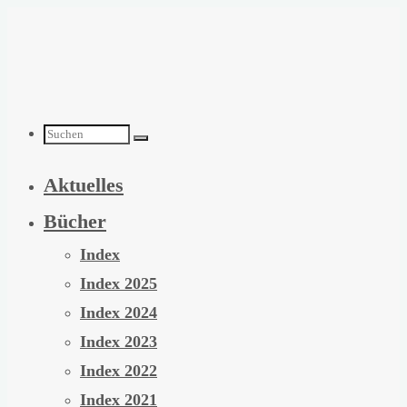
Zum
Inhalt
springen
Suchen
Aktuelles
nach:
Bücher
Index
Index 2025
Index 2024
Index 2023
Index 2022
Index 2021