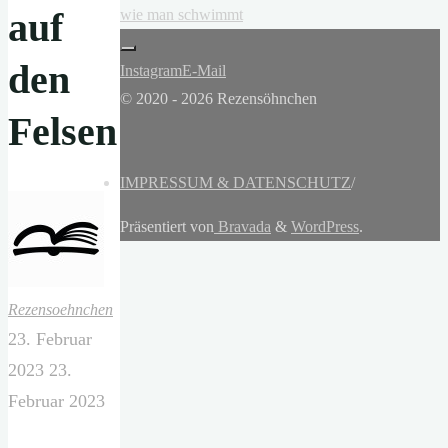
auf
wie man schwimmt
den
Instagram
E-Mail
© 2020 - 2026 Rezensöhnchen
Felsen
IMPRESSUM & DATENSCHUTZ
/
Präsentiert von
Bravada
&
WordPress
.
Rezensoehnchen
23. Februar
2023
23.
Februar 2023