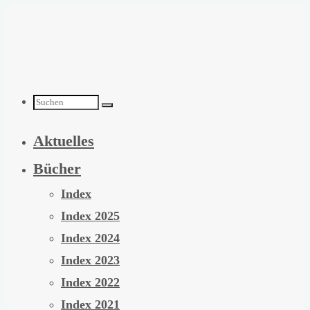
Zum
Inhalt
springen
Suchen
Aktuelles
nach:
Bücher
Index
Index 2025
Index 2024
Index 2023
Index 2022
Index 2021