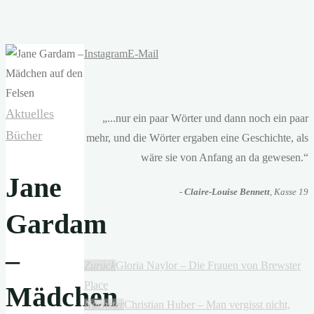
Instagram
E-Mail
Aktuelles
„...nur ein paar Wörter und dann noch ein paar
Bücher
mehr, und die Wörter ergaben eine Geschichte, als
wäre sie von Anfang an da gewesen.“
Jane
-
Claire-Louise Bennett
, Kasse 19
Gardam
–
Zurück
Gloria Naylor – Die Frauen von Brewster
Place
Mädchen
Nächster
Christian Huber – Man vergisst nicht,