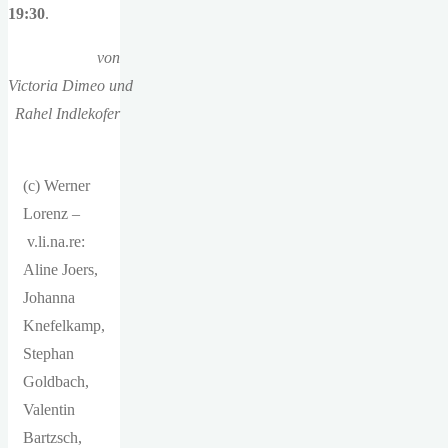
19:30
.
von
Victoria Dimeo und
Rahel Indlekofer
(c) Werner
Lorenz –
v.li.na.re:
Aline Joers,
Johanna
Knefelkamp,
Stephan
Goldbach,
Valentin
Bartzsch,