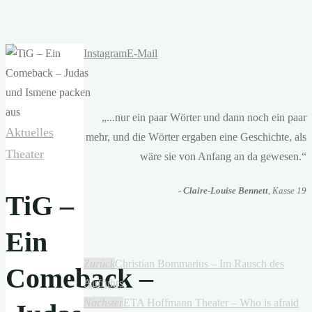
Instagram
E-Mail
„...nur ein paar Wörter und dann noch ein paar
Aktuelles
mehr, und die Wörter ergaben eine Geschichte, als
Theater
wäre sie von Anfang an da gewesen.“
-
Claire-Louise Bennett
, Kasse 19
TiG –
Ein
Zurück
Christian Bommarius – Im Rausch des
Comeback –
Aufruhrs
Nächster
ETA Hoffmann Theater – Who is afraid