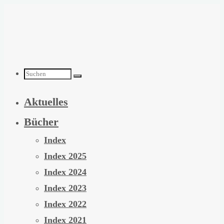
Zum
Inhalt
springen
Suchen
Aktuelles
nach:
Bücher
Index
Index 2025
Index 2024
Index 2023
Index 2022
Index 2021