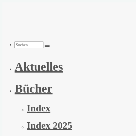
Zum
Inhalt
springen
Suchen
Aktuelles
nach:
Bücher
Index
Index 2025