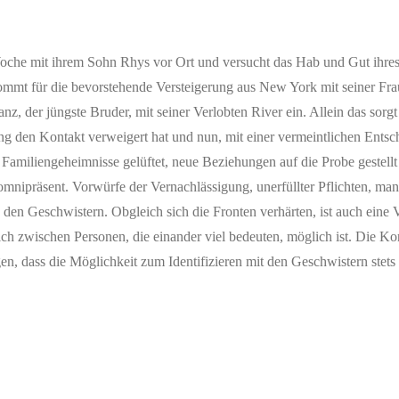
ner Woche mit ihrem Sohn Rhys vor Ort und versucht das Hab und Gut ihre
 kommt für die bevorstehende Versteigerung aus New York mit seiner Fr
nz, der jüngste Bruder, mit seiner Verlobten River ein. Allein das sorg
ang den Kontakt verweigert hat und nun, mit einer vermeintlichen Ents
Familiengeheimnisse gelüftet, neue Beziehungen auf die Probe gestellt
nipräsent. Vorwürfe der Vernachlässigung, unerfüllter Pflichten, ma
n Geschwistern. Obgleich sich die Fronten verhärten, ist auch eine V
ich zwischen Personen, die einander viel bedeuten, möglich ist. Die Kon
en, dass die Möglichkeit zum Identifizieren mit den Geschwistern stets 