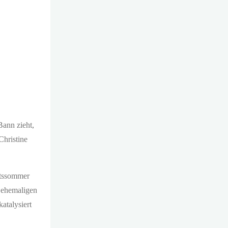
ann zieht,
Christine
itssommer
r ehemaligen
atalysiert