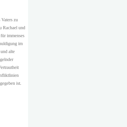
s Vaters zu
au Rachael und
t für immenses
chuldigung im
 und alte
ngelnder
ertrautheit
fliktlinien
gegeben ist.