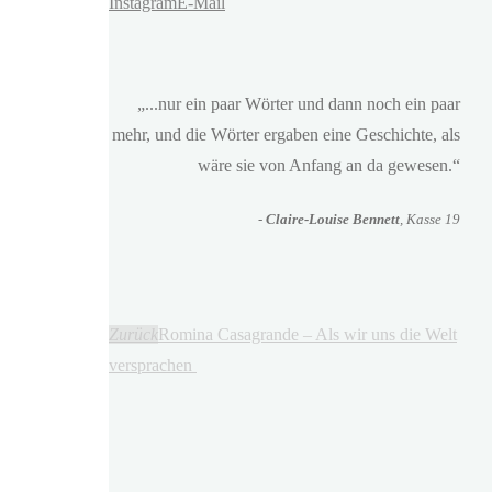
Instagram
E-Mail
„...nur ein paar Wörter und dann noch ein paar
mehr, und die Wörter ergaben eine Geschichte, als
wäre sie von Anfang an da gewesen.“
-
Claire-Louise Bennett
, Kasse 19
Zurück
Romina Casagrande – Als wir uns die Welt
versprachen