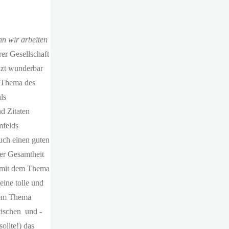
enn wir arbeiten
rer Gesellschaft
nzt wunderbar
m Thema des
ls
d Zitaten
mfelds
Buch einen guten
er Gesamtheit
g mit dem Thema
ine tolle und
 dem Thema
itischen und -
ollte!) das