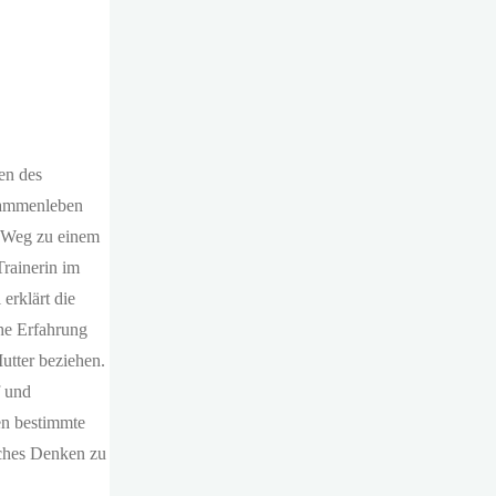
en des
usammenleben
m Weg zu einem
Trainerin im
 erklärt die
che Erfahrung
Mutter beziehen.
f und
en bestimmte
isches Denken zu