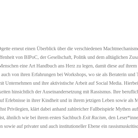
Ogette erneut einen Überblick über die verschiedenen Machtmechanism
ffenheit von BIPoC, der Gesellschaft, Politik und dem alltäglichen Z
Menschen eine Art Handbuch ans Herz zu legen, damit diese auf ihre
ie auch von ihren Erfahrungen bei Workshops, wo sie als Beraterin und 
 mit Unternehmen und ihre aktivistische Arbeit auf Social Media. Hierbei
eiten hinsichtlich der Auseinandersetzung mit Rassismus. Ihre berufli
auf Erlebnisse in ihrer Kindheit und in ihrem jetzigen Leben sowie als 
chst Privilegien, klärt dabei anhand zahlreicher Fallbeispiele Mythen au
ist, ähnlich wie bei ihrem ersten Sachbuch
Exit Racism
, den Leser*inn
n sowie auf privater und auch institutioneller Ebene ein rassismuskrit