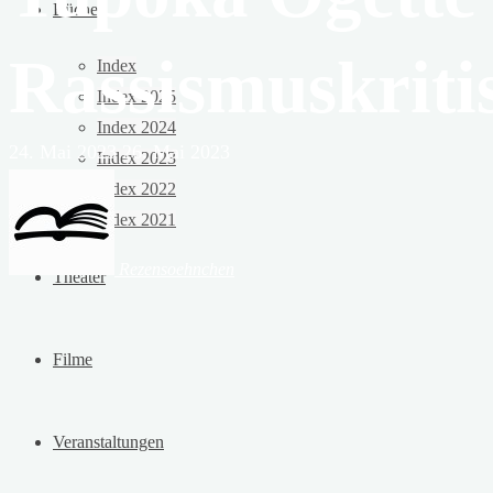
Bücher
Rassismuskriti
Index
Index 2025
Index 2024
24. Mai 2023
26. Mai 2023
Index 2023
Index 2022
Index 2021
Rezensoehnchen
Theater
Filme
Veranstaltungen