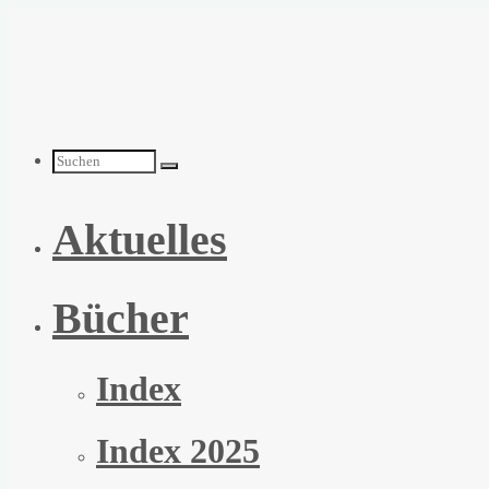
Zum
Inhalt
springen
Suchen
Aktuelles
nach:
Bücher
Index
Index 2025