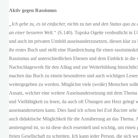
Aktiv gegen Rassismus
„Ich gebe zu, es ist einfacher, nichts zu tun und den Status quo zu
an einer besseren Welt.“
(S.140). Tupoka Ogette verdeutlicht in
Un
und auch im privaten Umfeld auseinanderzusetzen, diesen klar z
ihr erstes Buch und stellt eine Handreichung für einen rassismus
Rassismus auf unterschiedlichen Ebenen und dem Einblick in die w
Nachschlagewerk für den Alltag und zur Weiterbildung hinsichtli
machen das Buch zu einem besonderen und auch wichtigen Leseerl
weitergegeben zu werden. Möglichst viele (
weiße
) Menschen sollt
Ansatz, welcher eine weitere Auseinandersetzung mit dem Thema 
und Vielfältigkeit zu lesen, da auch oft Übungen ans Herz geleg
auseinandersetzen kann. Dies fand ich schon bei
Exit Racism
sehr
auch didaktische Möglichkeit für die Annäherung an das Thema.
anstrengend ist, so ist diese doch essentiell und wichtig, um einen
freien Gesellschaft zu schreiten. Ich kann jeder Person, die sich