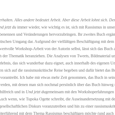
 erhalten. Alles andere bedeutet Arbeit. Aber diese Arbeit lohnt sich. D
d jetzt du
immer wieder, wie wichtig es ist, sich mit Rassismus in unse
u benennen und Veränderungen hervorzubringen. Ihr zweites Buch ergä
kritischen Umgang dar. Aufgrund der vielfältigen Beschäftigung mit de
ertvolle Workshop-Arbeit von der Autorin selbst, lässt sich das Buch a
ch der Thematik heranziehen. Die Analysen von Tweets, Bildmaterial un
ebnis, das sich wunderbar dazu eignet, auch innerhalb des eigenen U
en sich auf die rassismuskritische Reise begeben und dafür bietet das 
vorantreibt. Ich habe mir etwas mehr Zeit genommen, das Buch in sein
t werden, mit denen man sich nochmal persönlich über das Buch hinwe
 hilfreich und in
Und jetzt du
gemeinsam mit den Workshoperfahrungen e
 Auch wenn, wie Tupoka Ogette schreibt, die Auseinandersetzung mit
 gesellschaftlichen Diskurs voranzutreiben und hin zu einer rassismuskr
 weiterführend mit dem Thema Rassismus beschäftigen möchte (und auch s