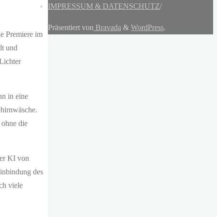
IMPRESSUM & DATENSCHUTZ
/
Präsentiert von
Bravada
&
WordPress
.
e Premiere im
lt und
Lichter
n in eine
ehirnwäsche.
 ohne die
der KI von
Einbindung des
ch viele