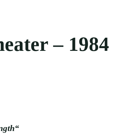
eater – 1984
ength“