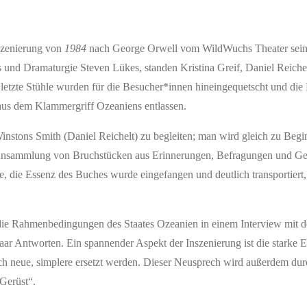
szenierung von
1984
nach George Orwell vom WildWuchs Theater sein
 und Dramaturgie Steven Lükes, standen Kristina Greif, Daniel Reiche
 letzte Stühle wurden für die Besucher*innen hineingequetscht und die 
us dem Klammergriff Ozeaniens entlassen.
instons Smith (Daniel Reichelt) zu begleiten; man wird gleich zu Begin
e Ansammlung von Bruchstücken aus Erinnerungen, Befragungen und G
, die Essenz des Buches wurde eingefangen und deutlich transportiert,
s die Rahmenbedingungen des Staates Ozeanien in einem Interview mit 
 paar Antworten. Ein spannender Aspekt der Inszenierung ist die starke 
h neue, simplere ersetzt werden. Dieser Neusprech wird außerdem dur
 Gerüst“.