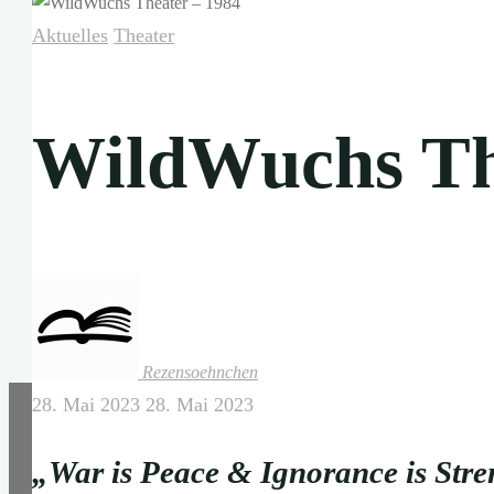
Aktuelles
Theater
WildWuchs Th
Rezensoehnchen
28. Mai 2023
28. Mai 2023
„War is Peace & Ignorance is Str