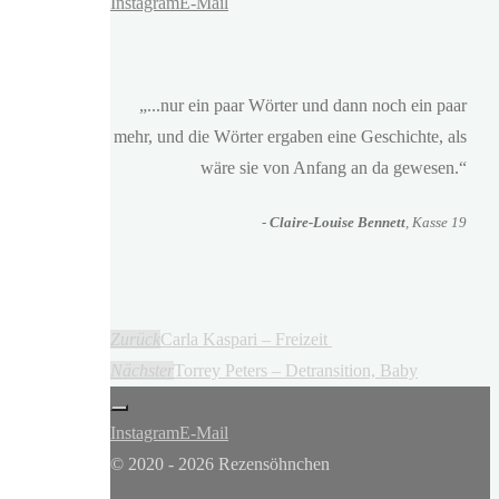
Instagram
E-Mail
„...nur ein paar Wörter und dann noch ein paar
mehr, und die Wörter ergaben eine Geschichte, als
wäre sie von Anfang an da gewesen.“
-
Claire-Louise Bennett
, Kasse 19
Zurück
Carla Kaspari – Freizeit
Nächster
Torrey Peters – Detransition, Baby
Instagram
E-Mail
© 2020 - 2026 Rezensöhnchen