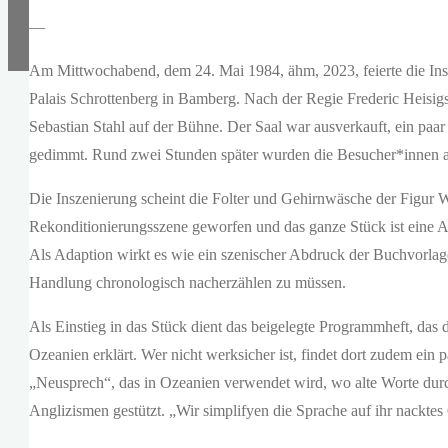
—
Am Mittwochabend, dem 24. Mai 1984, ähm, 2023, feierte die In
Palais Schrottenberg in Bamberg. Nach der Regie Frederic Heisigs
Sebastian Stahl auf der Bühne. Der Saal war ausverkauft, ein paar
gedimmt. Rund zwei Stunden später wurden die Besucher*innen a
Die Inszenierung scheint die Folter und Gehirnwäsche der Figur W
Rekonditionierungsszene geworfen und das ganze Stück ist ein
Als Adaption wirkt es wie ein szenischer Abdruck der Buchvorlage
Handlung chronologisch nacherzählen zu müssen.
Als Einstieg in das Stück dient das beigelegte Programmheft, da
Ozeanien erklärt. Wer nicht werksicher ist, findet dort zudem ein
„Neusprech“, das in Ozeanien verwendet wird, wo alte Worte durc
Anglizismen gestützt. „Wir simplifyen die Sprache auf ihr nacktes