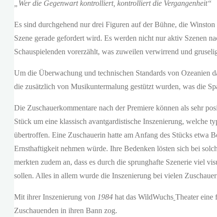
„Wer die Gegenwart kontrolliert, kontrolliert die Vergangenheit“
Es sind durchgehend nur drei Figuren auf der Bühne, die Winston
Szene gerade gefordert wird. Es werden nicht nur aktiv Szenen na
Schauspielenden vorerzählt, was zuweilen verwirrend und gruseli
Um die Überwachung und technischen Standards von Ozeanien darz
die zusätzlich von Musikuntermalung gestützt wurden, was die S
Die Zuschauerkommentare nach der Premiere können als sehr posit
Stück um eine klassisch avantgardistische Inszenierung, welche ty
übertroffen. Eine Zuschauerin hatte am Anfang des Stücks etwa Be
Ernsthaftigkeit nehmen würde. Ihre Bedenken lösten sich bei solc
merkten zudem an, dass es durch die sprunghafte Szenerie viel vis
sollen. Alles in allem wurde die Inszenierung bei vielen Zuscha
Mit ihrer Inszenierung von
1984
hat das WildWuchs
Theater eine 
Zuschauenden in ihren Bann zog.