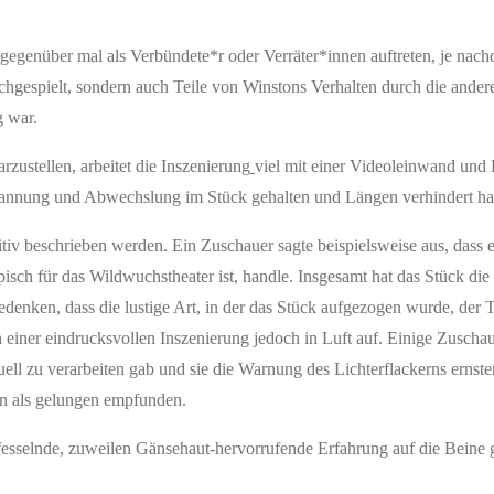
 gegenüber mal als Verbündete*r oder Verräter*innen auftreten, je nac
chgespielt, sondern auch Teile von Winstons Verhalten durch die ander
g war.
ustellen, arbeitet die Inszenierung
viel mit einer Videoleinwand und
pannung und Abwechslung im Stück gehalten und Längen verhindert ha
iv beschrieben werden. Ein Zuschauer sagte beispielsweise aus, dass e
pisch für das Wildwuchstheater ist, handle. Insgesamt hat das Stück di
denken, dass die lustige Art, in der das Stück aufgezogen wurde, der 
h einer eindrucksvollen Inszenierung jedoch in Luft auf. Einige Zuscha
uell zu verarbeiten gab und sie die Warnung des Lichterflackerns ernst
uern als gelungen empfunden.
fesselnde, zuweilen Gänsehaut-hervorrufende Erfahrung auf die Beine ge