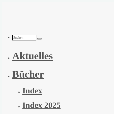
Zum
Inhalt
springen
Suchen
Aktuelles
nach:
Bücher
Index
Index 2025