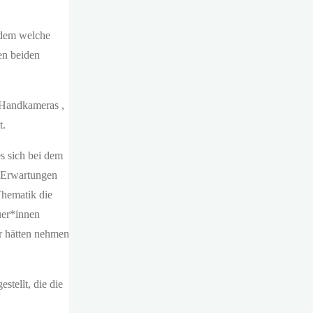
hdem welche
en beiden
 Handkameras ,
t.
s sich bei dem
e Erwartungen
Thematik die
uer*innen
er hätten nehmen
stellt, die die