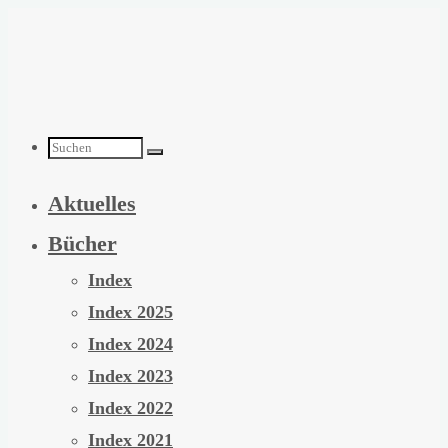
Zum
Inhalt
springen
Suchen
Aktuelles
nach:
Bücher
Index
Index 2025
Index 2024
Index 2023
Index 2022
Index 2021