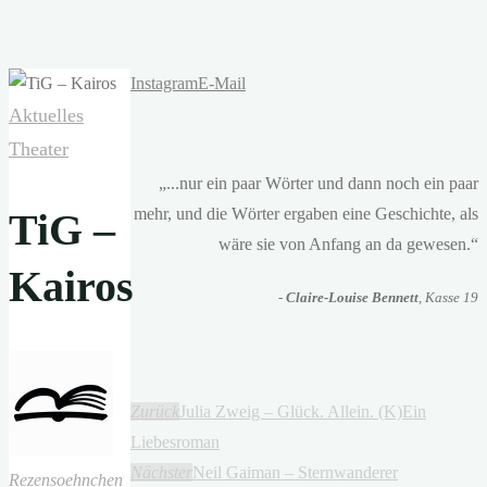
Instagram
E-Mail
Aktuelles
Theater
„...nur ein paar Wörter und dann noch ein paar
mehr, und die Wörter ergaben eine Geschichte, als
TiG –
wäre sie von Anfang an da gewesen.“
Kairos
-
Claire-Louise Bennett
, Kasse 19
Zurück
Julia Zweig – Glück. Allein. (K)Ein
Liebesroman
Nächster
Neil Gaiman – Sternwanderer
Rezensoehnchen