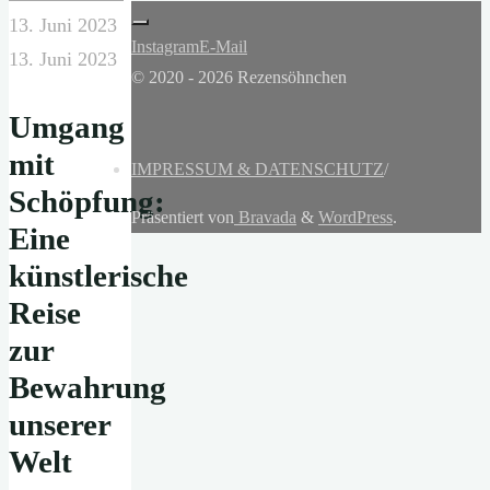
13. Juni 2023
Instagram
E-Mail
13. Juni 2023
© 2020 - 2026 Rezensöhnchen
Umgang
mit
IMPRESSUM & DATENSCHUTZ
/
Schöpfung:
Präsentiert von
Bravada
&
WordPress
.
Eine
künstlerische
Reise
zur
Bewahrung
unserer
Welt