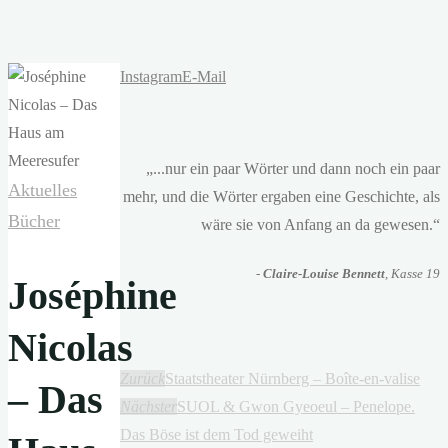
Instagram
E-Mail
„...nur ein paar Wörter und dann noch ein paar
Aktuelles
mehr, und die Wörter ergaben eine Geschichte, als
Bücher
wäre sie von Anfang an da gewesen.“
-
Claire-Louise Bennett
, Kasse 19
Joséphine
Nicolas
Zurück
Staatstheater Nürnberg – Boîte-en-valise
– Das
Nächster
SUOL & Gwon Gyeoeul – Penelope.
Das Böse ist dem Tod geweiht