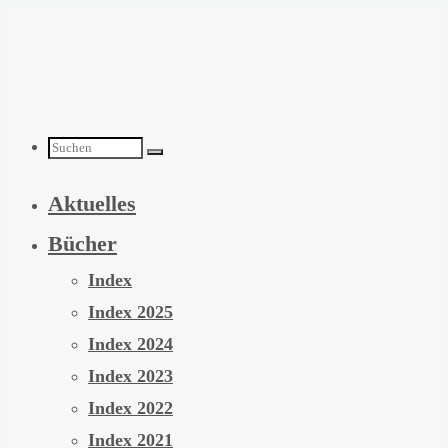
Zum
Inhalt
springen
Suchen
Aktuelles
nach:
Bücher
Index
Index 2025
Index 2024
Index 2023
Index 2022
Index 2021