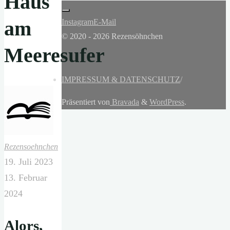
Haus
am
Instagram
E-Mail
© 2020 - 2026 Rezensöhnchen
Meeresufer
IMPRESSUM & DATENSCHUTZ
/
Präsentiert von
Bravada
&
WordPress
.
Rezensoehnchen
19. Juli 2023
13. Februar
2024
Alors,