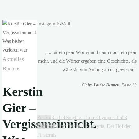
Instagram
E-Mail
„...nur ein paar Wörter und dann noch ein paar
Aktuelles
mehr, und die Wörter ergaben eine Geschichte, als
Bücher
wäre sie von Anfang an da gewesen.“
-
Claire-Louise Bennett
, Kasse 19
Kerstin
Gier –
Zurück
Rachel Smythe – Lore Olympus Teil 3
Vergissmeinnicht.
Nächster
Victor Dixen – Vampyria. Der Hof der
Finsternis