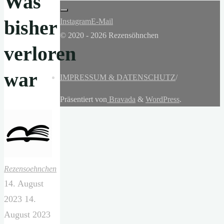
Was
bisher
Instagram
E-Mail
© 2020 - 2026 Rezensöhnchen
verloren
war
IMPRESSUM & DATENSCHUTZ
/
Präsentiert von
Bravada
&
WordPress
.
Rezensoehnchen
14. August
2023
14.
August 2023