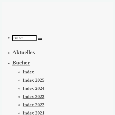
Zum
Inhalt
springen
Suchen
Aktuelles
nach:
Bücher
Index
Index 2025
Index 2024
Index 2023
Index 2022
Index 2021