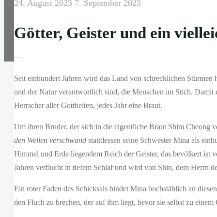
24. August 2023
7. September 2023
Götter, Geister und ein viell
—
Seit einhundert Jahren wird das Land von schrecklichen Stürmen h
und der Natur verantwortlich sind, die Menschen im Stich. Damit
Herrscher aller Gottheiten, jedes Jahr eine Braut.
Um ihren Bruder, der sich in die eigentliche Braut Shim Cheong ve
den Wellen verschwand
stattdessen seine Schwester Mina als einh
Himmel und Erde liegendem Reich der Geister, das bevölkert ist vo
Jahren verflucht in tiefem Schlaf und wird von Shin, dem Herrn 
Ein roter Faden des Schicksals bindet Mina buchstäblich an diesen
den Fluch zu brechen, der auf ihm liegt, bevor sie selbst zu einem