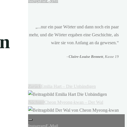
Instagram
E-Mail
„...nur ein paar Wörter und dann noch ein paar
in
mehr, und die Wörter ergaben eine Geschichte, als
wäre sie von Anfang an da gewesen.“
-
Claire-Louise Bennett
, Kasse 19
Zurück
Emilia Hart – Die Unbändigen
Nächster
Cheon Myeong-kwan – Der Wal
Instagram
E-Mail