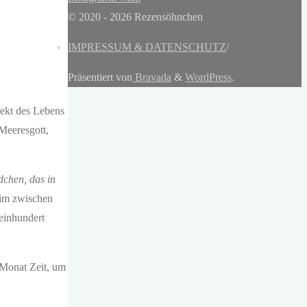
© 2020 - 2026 Rezensöhnchen
IMPRESSUM & DATENSCHUTZ
/
Präsentiert von
Bravada
&
WordPress
.
pekt des Lebens
Meeresgott,
chen, das in
 im zwischen
 einhundert
 Monat Zeit, um