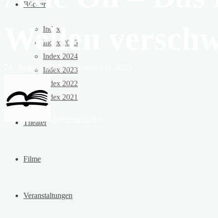
Bücher
Wellen versch
Index
Index 2025
Index 2024
24. August 2023
7. September 2023
Index 2023
Index 2022
Index 2021
Rezensoehnchen
Theater
Filme
Veranstaltungen