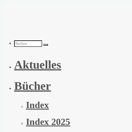
Zum
Inhalt
springen
Suchen
Aktuelles
nach:
Bücher
Index
Index 2025