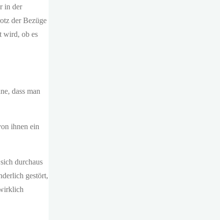
 in der
rotz der Bezüge
t wird, ob es
hne, dass man
von ihnen ein
 sich durchaus
derlich gestört,
wirklich