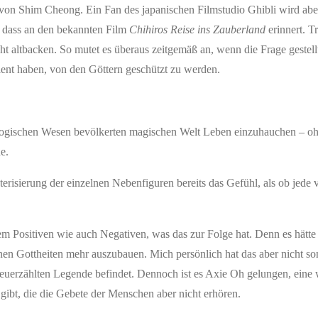
 von Shim Cheong. Ein Fan des japanischen Filmstudio Ghibli wird aber
, dass an den bekannten Film
Chihiros Reise ins Zauberland
erinnert. T
ht altbacken. So mutet es überaus zeitgemäß an, wenn die Frage gestell
ient haben, von den Göttern geschützt zu werden.
ologischen Wesen bevölkerten magischen Welt Leben einzuhauchen – o
de.
terisierung der einzelnen Nebenfiguren bereits das Gefühl, als ob jede 
em Positiven wie auch Negativen, was das zur Folge hat. Denn es hätte
en Gottheiten mehr auszubauen. Mich persönlich hat das aber nicht son
neuerzählten Legende befindet. Dennoch ist es Axie Oh gelungen, eine 
 gibt, die die Gebete der Menschen aber nicht erhören.