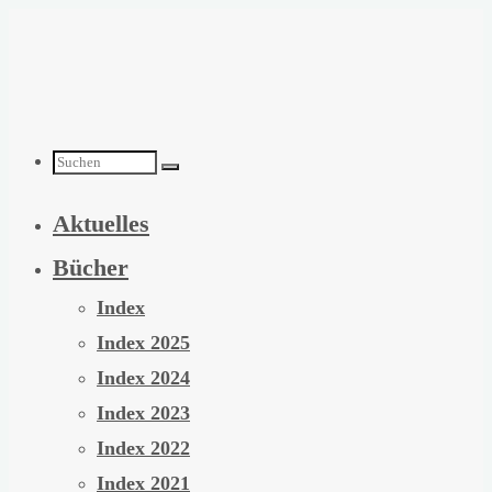
Zum
Inhalt
springen
Suchen
Aktuelles
nach:
Bücher
Index
Index 2025
Index 2024
Index 2023
Index 2022
Index 2021