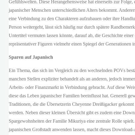
Gefühlswelten. Diese Herangehensweise hat einerseits zur Folge,
japanischer Menschen unterschiedlichen Alters bekommt. Andererseit
eine Verbindung zu den Charakteren aufzubauen oder ihre Handlu
Person weitergeht, lässt sich häufig nur durch spätere Randbemer
Untertitel vermuten lassen könnte, darauf ab, die Geschichte eine
repräsentativer Figuren vielmehr einen Spiegel der Generationen i
Sparen auf Japanisch
Ein Thema, das sich im Vergleich zu den wechselnden POVs best
manchen Stellen expliziter behandelt als an anderen, jedoch immer
Arbeits- oder Finanzmarkt in Verbindung gebracht. Auf diese Wei
diese das Leben japanischer Familien beeinflusst hat. Generell gew
Traditionen, die die Übersetzerin Cheyenne Dreißigacker gekonnt
werden. Neben dieser kleinen Übersicht gibt es zudem eine Downl
Spargewohnheiten der Familie Mikuriya eine zentrale Rolle spielt
japanischen Großstadt anwenden lassen, macht dieses Download-An