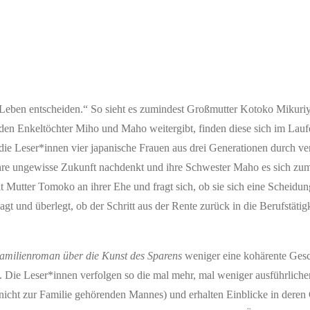
Leben entscheiden.“ So sieht es zumindest Großmutter Kotoko Mikuri
eiden Enkeltöchter Miho und Maho weitergibt, finden diese sich im La
 die Leser*innen vier japanische Frauen aus drei Generationen durch v
hre ungewisse Zukunft nachdenkt und ihre Schwester Maho es sich zum 
lt Mutter Tomoko an ihrer Ehe und fragt sich, ob sie sich eine Scheidu
 und überlegt, ob der Schritt aus der Rente zurück in die Berufstätigke
Familienroman über die Kunst des Sparens
weniger eine kohärente Gesc
Die Leser*innen verfolgen so die mal mehr, mal weniger ausführlicheren
 nicht zur Familie gehörenden Mannes) und erhalten Einblicke in dere