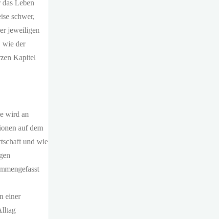
r das Leben
eise schwer,
er jeweiligen
, wie der
rzen Kapitel
se wird an
tionen auf dem
tschaft und wie
igen
sammengefasst
n einer
lltag