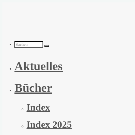
Zum
Inhalt
springen
Suchen
Aktuelles
nach:
Bücher
Index
Index 2025