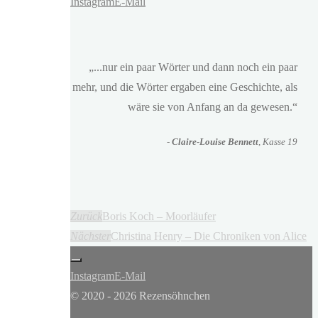
Instagram
E-Mail
„...nur ein paar Wörter und dann noch ein paar
mehr, und die Wörter ergaben eine Geschichte, als
wäre sie von Anfang an da gewesen.“
-
Claire-Louise Bennett
, Kasse 19
Zurück
Boris Koch – Moorläufer
Nächster
Christina Henry – Die Chroniken von Alice
Instagram
E-Mail
© 2020 - 2026 Rezensöhnchen