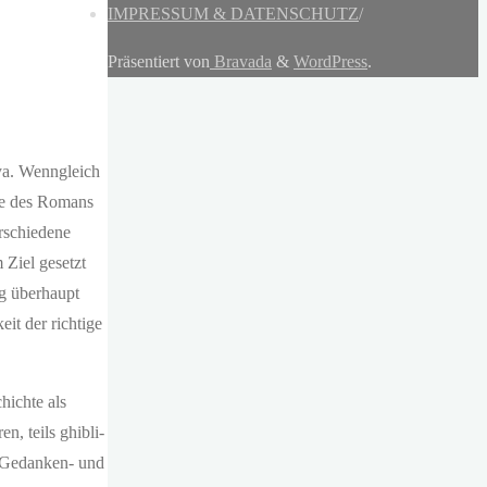
IMPRESSUM & DATENSCHUTZ
/
Präsentiert von
Bravada
&
WordPress
.
ya. Wenngleich
ufe des Romans
erschiedene
Ziel gesetzt
ng überhaupt
it der richtige
hichte als
, teils ghibli-
n Gedanken- und