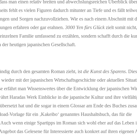
 dass man einen relativ breiten und abwechslungsreichen Überblick übe
s fehlt es vielen Figuren dadurch mitunter an Tiefe und es fällt teilw
ngen und Sorgen nachzuvollziehen. Wie es nach einem Abschnitt mit d
kungen erfahren oder gar erahnen.
3000 Yen fürs Glück
zielt somit nicht
r einzelnen Familie umfassend zu erzählen, sondern schafft durch die ku
n der heutigen japanischen Gesellschaft.
ändig durch den gesamten Roman zieht, ist
die Kunst des Sparens
. Die
 wieder mit der japanischen Wirtschaftsgeschichte oder aktuellen Situa
se erfährt man Wissenswertes über die Entwicklung der japanischen Wir
ährt Haradas Werk Einblicke in die japanische Kultur und ihre vielfält
 übersetzt hat und die sogar in einem Glossar am Ende des Buches zu
oad-Vorlage für ein ‚Kakeibo‘ genanntes Haushaltsbuch, das für die
. Auch wenn einige Spartipps im Roman sich wohl eher auf das Leben i
gebot das Gelesene für Interessierte auch konkret auf ihren eigenen A