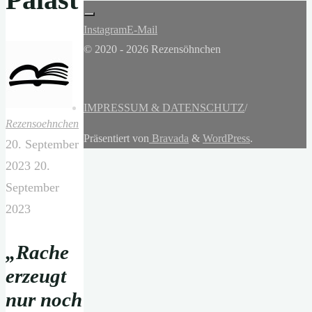
Instagram
E-Mail
© 2020 - 2026 Rezensöhnchen
IMPRESSUM & DATENSCHUTZ
/
Rezensoehnchen
Präsentiert von
Bravada
&
WordPress
.
20. September
2023
20.
September
2023
„Rache
erzeugt
nur noch