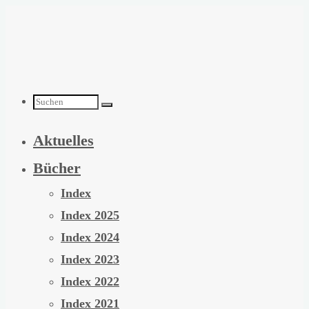
Zum
Inhalt
springen
Suchen
Aktuelles
nach:
Bücher
Index
Index 2025
Index 2024
Index 2023
Index 2022
Index 2021