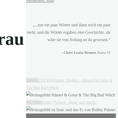
Instagram
E-Mail
„...nur ein paar Wörter und dann noch ein paar
Frau
mehr, und die Wörter ergaben eine Geschichte, als
wäre sie von Anfang an da gewesen.“
-
Claire-Louise Bennett
, Kasse 19
Zurück
ETA Hoffmann Theater – Hänsel & Greta &
The Big Bad Witch
Nächster
Bobby Palmer – Isaac und das Ei