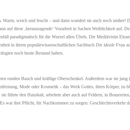
um. Warm, weich und feucht – und dann wandert sie auch noch umher! 
ann auf diese ‚herausragende‘ Vorarbeit in Sachen Weiblichkeit auf. D
fall paradigmatisch für die Wurzel allen Übels. Die Mediävistin Elean
enheit in ihrem populärwissenschaftlichen Sachbuch
Die ideale Frau
au
deologien noch heute Bestand haben.
 einen runden Bauch und kräftige Oberschenkel. Außerdem war sie jung (
entfernung, Mode oder Kosmetik – das Werk Gottes, ihren Körper, zu b
ie führte den Haushalt, arbeitete aber auch auf Feldern, in Brauereien,
Es war ihre Pflicht, für Nachkommen zu sorgen. Geschlechtsverkehr d