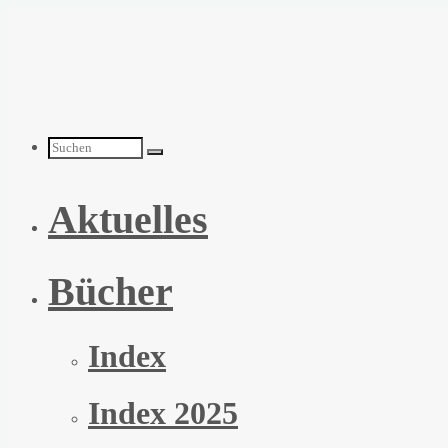
Zum
Inhalt
springen
Suchen
Aktuelles
nach:
Bücher
Index
Index 2025