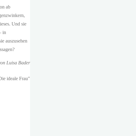
hon ab
ugenzwinkern,
ieses. Und sie
– in
sie auszusehen
ossagen?
von Luisa Bader