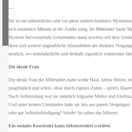
—
Sie ist ein unheimliches und vor allem unberechenbares Mysteri
sich zumindest Männer in der Antike einig. Im Mittelalter baute M
Hysterie hervorrufende Gebärmutter stand sowieso seit dem Sünden
diese und weitere unglaubliche Absurditäten der dunklen Vergang
deutlich, wo mittelalterliche und deshalb eigentlich reaktionäre I
Die ideale Frau
Die ideale Frau des Mittelalters hatte weiße Haut, kleine Brüste,
jungfräulich und schön, ohne durch eigenes Zutun – sprich: Haar
Nach Verheiratung war sie natürlich folgsame Mutter und Ehefrau, s
Und unter keinen Umständen hatte sie Sex aus purem Vergnügen. 
oder gar Selbstbefriedigung? Sünde! So sahen das Männer.
Ein soziales Konstrukt kann dekonstruiert werden!