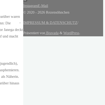
Instagram
E-Mail
© 2020 - 2026 Rezensöhnchen
Darüber waren
IMPRESSUM & DATENSCHUTZ
/
enn: Die
or Janega deckt
Präsentiert von
Bravada
&
WordPress
.
f und macht
jugendlich),
lasphemieren.
 als Näherin.
arüber hinaus