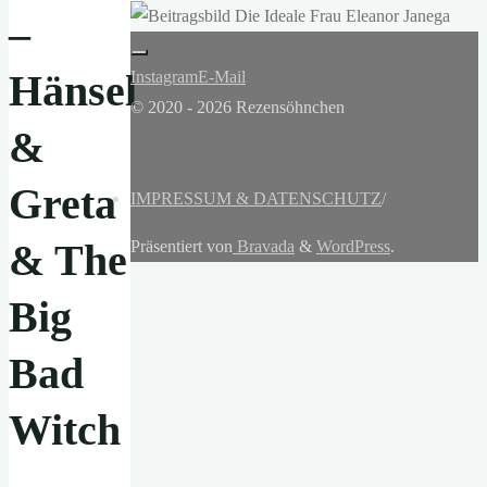
–
Hänsel
Instagram
E-Mail
© 2020 - 2026 Rezensöhnchen
&
Greta
IMPRESSUM & DATENSCHUTZ
/
& The
Präsentiert von
Bravada
&
WordPress
.
Big
Bad
Witch