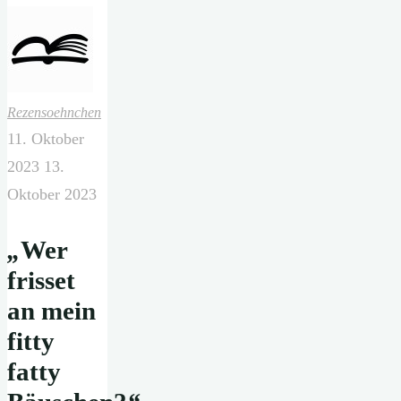
Rezensoehnchen
11. Oktober
2023
13.
Oktober 2023
„
Wer
frisset
an mein
fitty
fatty