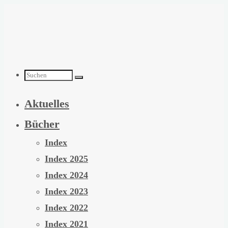
Zum
Inhalt
springen
Suchen
Aktuelles
nach:
Bücher
Index
Index 2025
Index 2024
Index 2023
Index 2022
Index 2021