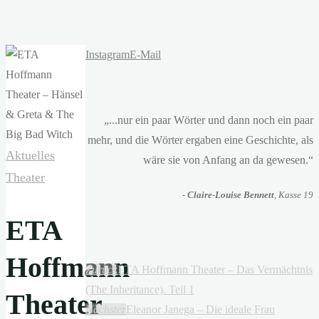
Instagram
E-Mail
„...nur ein paar Wörter und dann noch ein paar
mehr, und die Wörter ergaben eine Geschichte, als
Aktuelles
wäre sie von Anfang an da gewesen.“
Theater
-
Claire-Louise Bennett
, Kasse 19
ETA
Hoffmann
Zurück
ETA Hoffmann Theater – Das Vermächtnis
(The Inheritance). Teil 1
Theater
Nächster
Eleanor Janega – Die ideale Frau