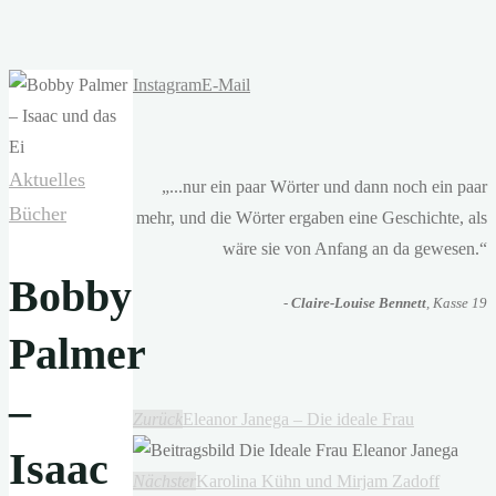
Instagram
E-Mail
Aktuelles
„...nur ein paar Wörter und dann noch ein paar
Bücher
mehr, und die Wörter ergaben eine Geschichte, als
wäre sie von Anfang an da gewesen.“
Bobby
-
Claire-Louise Bennett
, Kasse 19
Palmer
–
Zurück
Eleanor Janega – Die ideale Frau
Isaac
Nächster
Karolina Kühn und Mirjam Zadoff