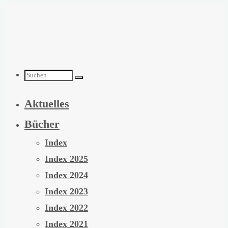
Zum
Inhalt
springen
Suchen
Aktuelles
nach:
Bücher
Index
Index 2025
Index 2024
Index 2023
Index 2022
Index 2021