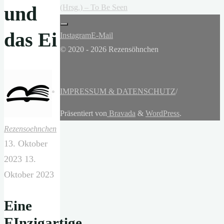
und
(Hrsg.) – To Be Seen
das Ei
Instagram
E-Mail
© 2020 - 2026 Rezensöhnchen
IMPRESSUM & DATENSCHUTZ
/
Präsentiert von
Bravada
&
WordPress
.
Rezensoehnchen
13. Oktober
2023
13.
Oktober 2023
Eine
EInzigartige