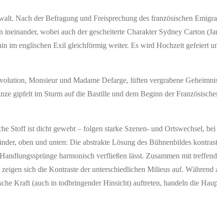
Gewalt. Nach der Befragung und Freisprechung des französischen Emigr
en ineinander, wobei auch der gescheiterte Charakter Sydney Carton (Ja
in im englischen Exil gleichförmig weiter. Es wird Hochzeit gefeiert u
volution, Monsieur und Madame Defarge, lüften vergrabene Geheimnis
anze gipfelt im Sturm auf die Bastille und dem Beginn der Französische
he Stoff ist dicht gewebt – folgen starke Szenen- und Ortswechsel, bei 
änder, oben und unten: Die abstrakte Lösung des Bühnenbildes kontrasti
ie Handlungssprünge harmonisch verfließen lässt. Zusammen mit treffend
 zeigen sich die Kontraste der unterschiedlichen Milieus auf. Während
che Kraft (auch in todbringender Hinsicht) auftreten, handeln die Hau