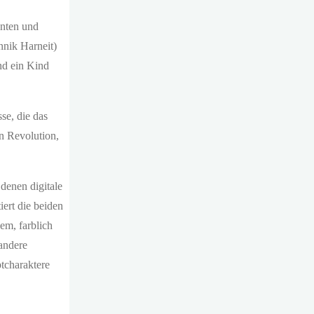
anten und
nnik Harneit)
nd ein Kind
se, die das
n Revolution,
denen digitale
ert die beiden
em, farblich
 andere
ptcharaktere