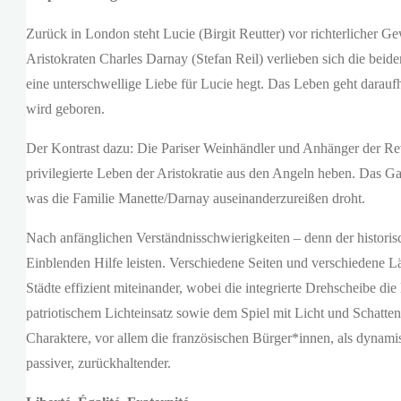
Zurück in London steht Lucie (Birgit Reutter) vor richterlicher 
Aristokraten Charles Darnay (Stefan Reil) verlieben sich die beid
eine unterschwellige Liebe für Lucie hegt. Das Leben geht daraufh
wird geboren.
Der Kontrast dazu: Die Pariser Weinhändler und Anhänger der Re
privilegierte Leben der Aristokratie aus den Angeln heben. Das G
was die Familie Manette/Darnay auseinanderzureißen droht.
Nach anfänglichen Verständnisschwierigkeiten – denn der historisc
Einblenden Hilfe leisten. Verschiedene Seiten und verschiedene L
Städte effizient miteinander, wobei die integrierte Drehscheibe d
patriotischem Lichteinsatz sowie dem Spiel mit Licht und Schatten
Charaktere, vor allem die französischen Bürger*innen, als dynamis
passiver, zurückhaltender.