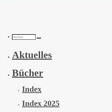
Zum
Inhalt
springen
Suchen
Aktuelles
nach:
Bücher
Index
Index 2025