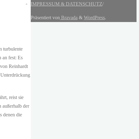
IMPRESSUM & DATENSCHUTZ
/
Präsentiert von
Bravada
&
WordPress
.
 turbulente
 an fest: Es
von Reinhardt
r Unterdrückung
rt, reist sie
n außerhalb der
s denen die