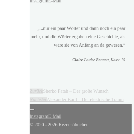
Instagram
E-Mail
„...nur ein paar Wörter und dann noch ein paar
mehr, und die Wörter ergaben eine Geschichte, als
wäre sie von Anfang an da gewesen.“
-
Claire-Louise Bennett
, Kasse 19
Zurück
Sherko Fatah – Der große Wunsch
Nächster
Alexander Bartl – Der elektrische Traum
Instagram
E-Mail
© 2020 - 2026 Rezensöhnchen