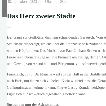
30. Oktober 2023
30. Oktober 2023
Das Herz zweier Städte
—
Der Gang zur Guillotine, dann ein schneidendes Geräusch. Vom
Schicksale aufgezeigt, welche über die Französische Revolution h
werden Köpfe rollen. Das Musical von Paul Graham Brown nach 
Friese revolutionäre Züge an. Die Premiere am Freitag, den 27. O
und Gewalt, von Aristokratie und Bürgertum, von schwerwiegend
Frankreich, 1775: Dr. Manette wird aus der Haft in der Bastille entl
nach Paris, um ihn zu sich zu holen. Nicht wissend, dass die Gefa
Gefängnismauern erinnern kann. Yngve Gasoy-Romdal verkörpert 
Figur sich nur schwerlich eigenständig befreien kann.
Suspendierung des Adelsstandes