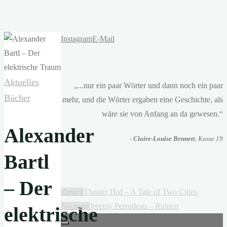
Instagram
E-Mail
Aktuelles
„...nur ein paar Wörter und dann noch ein paar
Bücher
mehr, und die Wörter ergaben eine Geschichte, als
wäre sie von Anfang an da gewesen.“
Alexander
-
Claire-Louise Bennett
, Kasse 19
Bartl
– Der
Zurück
Theater Hof – A Tale of Two Cities
Nächster
Jeremy Perrodeau – Ruinen
elektrische