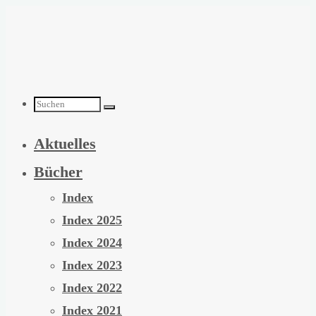
Zum
Inhalt
springen
Suchen
Aktuelles
nach:
Bücher
Index
Index 2025
Index 2024
Index 2023
Index 2022
Index 2021