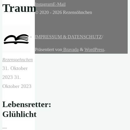
Traum
Instagram
E-Mail
© 2020 - 2026 Rezensöhnchen
IMPRESSUM & DATENSCHUTZ
/
Präsentiert von
Bravada
&
WordPress
.
Rezensoehnchen
31. Oktober
2023
31.
Oktober 2023
Lebensretter:
Glühlicht
—