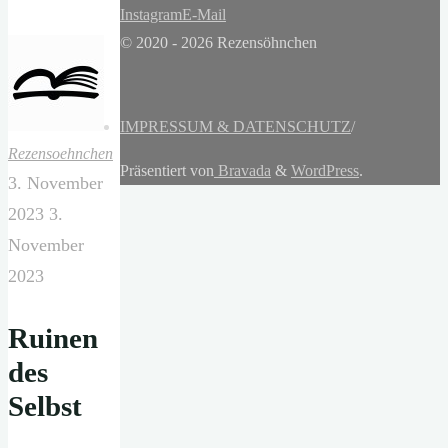
Instagram
E-Mail
© 2020 - 2026 Rezensöhnchen
IMPRESSUM & DATENSCHUTZ
/
Rezensoehnchen
Präsentiert von
Bravada
&
WordPress
.
3. November
2023
3.
November
2023
Ruinen
des
Selbst