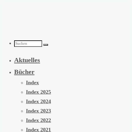
Zum
Inhalt
springen
Suchen
Aktuelles
nach:
Bücher
Index
Index 2025
Index 2024
Index 2023
Index 2022
Index 2021