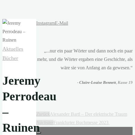
Instagram
E-Mail
Aktuelles
„...nur ein paar Wörter und dann noch ein paar
Bücher
mehr, und die Wörter ergaben eine Geschichte, als
wäre sie von Anfang an da gewesen.“
Jeremy
-
Claire-Louise Bennett
, Kasse 19
Perrodeau
–
Zurück
Alexander Bartl – Der elektrische Traum
Nächster
Frankfurter Buchmesse 2023
Ruinen