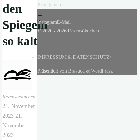
den
Königinnen
Spiegeln
Instagram
E-Mail
© 2020 - 2026 Rezensöhnchen
so kalt
IMPRESSUM & DATENSCHUTZ
/
Präsentiert von
Bravada
&
WordPress
.
Rezensoehnchen
21. November
2023
21.
November
2023