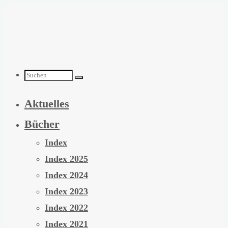
Zum
Inhalt
springen
Suchen
Aktuelles
nach:
Bücher
Index
Index 2025
Index 2024
Index 2023
Index 2022
Index 2021