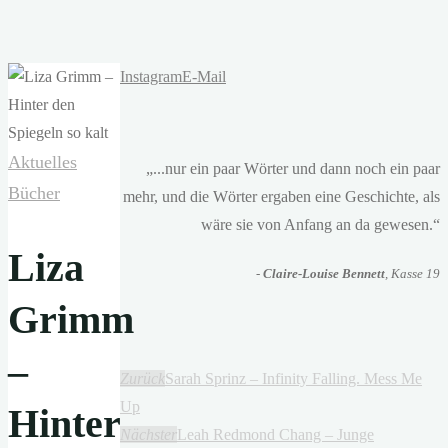
Instagram
E-Mail
Aktuelles
„...nur ein paar Wörter und dann noch ein paar
Bücher
mehr, und die Wörter ergaben eine Geschichte, als
wäre sie von Anfang an da gewesen.“
Liza
-
Claire-Louise Bennett
, Kasse 19
Grimm
–
Zurück
Sarah Sprinz – Infinity Falling. Mess Me
Up
Hinter
Nächster
Leah Redmond Chang – Junge