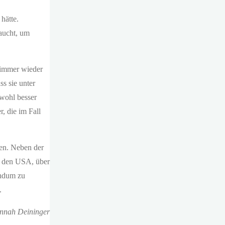
hätte.
raucht, um
 immer wieder
s sie unter
 wohl besser
, die im Fall
sen. Neben der
n den USA, über
undum zu
.
nnah Deininger