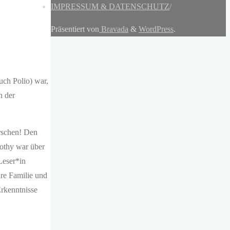
IMPRESSUM & DATENSCHUTZ
/
Präsentiert von
Bravada
&
WordPress
.
uch Polio) war,
n der
orschen! Den
rothy war über
Leser*in
hre Familie und
Erkenntnisse