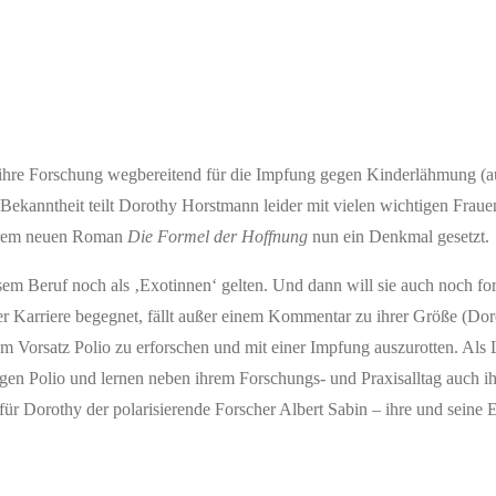
 ihre Forschung wegbereitend für die Impfung gegen Kinderlähmung (a
Bekanntheit teilt Dorothy Horstmann leider mit vielen wichtigen Fraue
ihrem neuen Roman
Die Formel der Hoffnung
nun ein Denkmal gesetzt.
esem Beruf noch als ‚Exotinnen‘ gelten. Und dann will sie auch noch f
er Karriere begegnet, fällt außer einem Kommentar zu ihrer Größe (Do
rem Vorsatz Polio zu erforschen und mit einer Impfung auszurotten. Als 
gen Polio und lernen neben ihrem Forschungs- und Praxisalltag auch i
ür Dorothy der polarisierende Forscher Albert Sabin – ihre und seine 