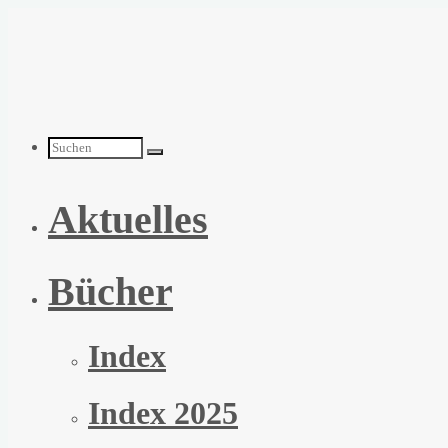
Zum
Inhalt
springen
Suchen
Aktuelles
nach:
Bücher
Index
Index 2025