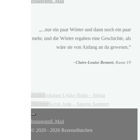
Instagram
E-Mail
„...nur ein paar Wörter und dann noch ein paar
mehr, und die Wörter ergaben eine Geschichte, als
wäre sie von Anfang an da gewesen.“
-
Claire-Louise Bennett
, Kasse 19
Zurück
Johanne Lykke Holm – Strega
Nächster
Kevin Junk – Saturns Sommer
Instagram
E-Mail
© 2020 - 2026 Rezensöhnchen