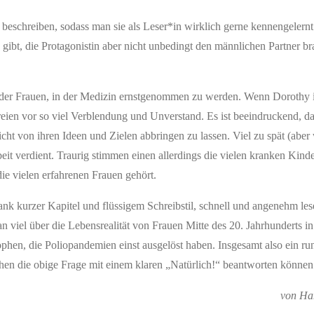
beschreiben, sodass man sie als Leser*in wirklich gerne kennengelernt 
e gibt, die Protagonistin aber nicht unbedingt den männlichen Partner b
 der Frauen, in der Medizin ernstgenommen zu werden. Wenn Dorothy
ien vor so viel Verblendung und Unverstand. Es ist beeindruckend, das
icht von ihren Ideen und Zielen abbringen zu lassen. Viel zu spät (aber
eit verdient. Traurig stimmen einen allerdings die vielen kranken Kinder
ie vielen erfahrenen Frauen gehört.
dank kurzer Kapitel und flüssigem Schreibstil, schnell und angenehm le
viel über die Lebensrealität von Frauen Mitte des 20. Jahrhunderts i
ophen, die Poliopandemien einst ausgelöst haben. Insgesamt also ein r
en die obige Frage mit einem klaren „Natürlich!“ beantworten können
von Ha