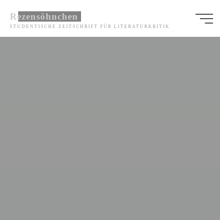
Zum
Rezensöhnchen
Inhalt
STUDENTISCHE ZEITSCHRIFT FÜR LITERATURKRITIK
springen