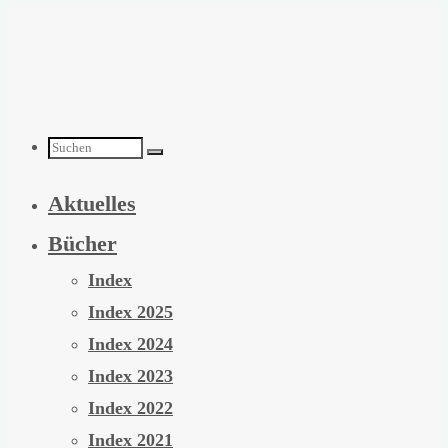
Zum
Inhalt
springen
Suchen
Aktuelles
nach:
Bücher
Index
Index 2025
Index 2024
Index 2023
Index 2022
Index 2021