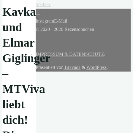
Sterben
Kavka
Instagram
E-Mail
und
© 2020 - 2026 Rezensöhnchen
Elmar
Giglinger
IMPRESSUM & DATENSCHUTZ
/
Präsentiert von
Bravada
&
WordPress
.
–
MTViva
liebt
dich!