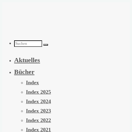
Zum
Inhalt
springen
Suchen
Aktuelles
nach:
Bücher
Index
Index 2025
Index 2024
Index 2023
Index 2022
Index 2021