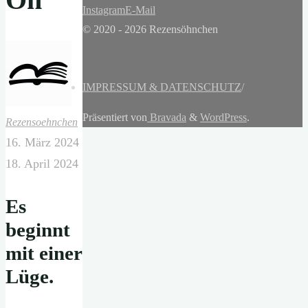
Instagram
E-Mail
© 2020 - 2026 Rezensöhnchen
IMPRESSUM & DATENSCHUTZ
/
Präsentiert von
Bravada
&
WordPress
.
Rezensoehnchen
16. März 2024
18. April 2024
Es
beginnt
mit einer
Lüge.