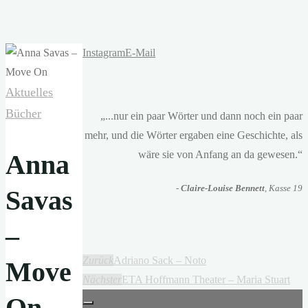
Instagram
E-Mail
Aktuelles
Bücher
„...nur ein paar Wörter und dann noch ein paar
mehr, und die Wörter ergaben eine Geschichte, als
wäre sie von Anfang an da gewesen.“
Anna
-
Claire-Louise Bennett
, Kasse 19
Savas
–
Zurück
Adriano Sack – Noto
Move
Nächster
ETA Hoffmann Theater – Maria Stuart
On