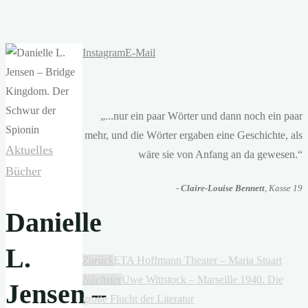
Instagram
E-Mail
„...nur ein paar Wörter und dann noch ein paar
mehr, und die Wörter ergaben eine Geschichte, als
Aktuelles
wäre sie von Anfang an da gewesen.“
Bücher
-
Claire-Louise Bennett
, Kasse 19
Danielle
L.
Zurück
ETA Hoffmann Theater – Maria Stuart
Nächster
Uwe Wittstock – Marseille 1940. Die
Jensen –
große Flucht der Literatur