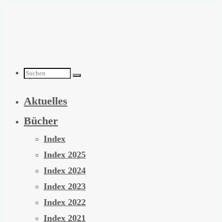
Zum
Inhalt
springen
Suchen
Aktuelles
nach:
Bücher
Index
Index 2025
Index 2024
Index 2023
Index 2022
Index 2021