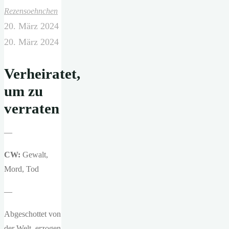
Rezensoehnchen
20. März 2024
20. März 2024
Verheiratet,
um zu
verraten
—
CW:
Gewalt,
Mord, Tod
—
Abgeschottet von
der Welt, erzogen