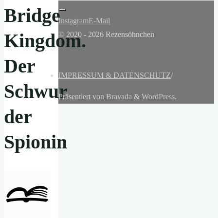
Bridge
Instagram
E-Mail
Kingdom.
© 2020 - 2026 Rezensöhnchen
Der
IMPRESSUM & DATENSCHUTZ
/
Schwur
Präsentiert von
Bravada
&
WordPress
.
der
Spionin