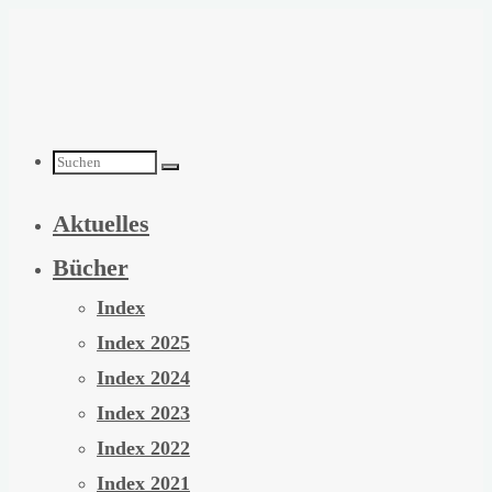
Zum
Inhalt
springen
Suchen
Aktuelles
nach:
Bücher
Index
Index 2025
Index 2024
Index 2023
Index 2022
Index 2021