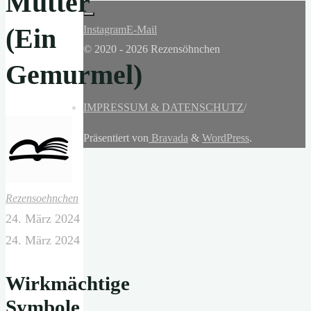
Mutter
(Ein
Instagram
E-Mail
© 2020 - 2026 Rezensöhnchen
Gemurmel)
IMPRESSUM & DATENSCHUTZ
/
Präsentiert von
Bravada
&
WordPress
.
Rezensoehnchen
24. März 2024
24. März 2024
Wirkmächtige
Symbole