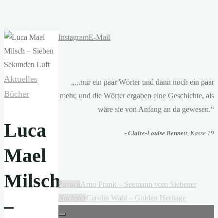
Instagram
E-Mail
Aktuelles
„...nur ein paar Wörter und dann noch ein paar
Bücher
mehr, und die Wörter ergaben eine Geschichte, als
wäre sie von Anfang an da gewesen.“
Luca
-
Claire-Louise Bennett
, Kasse 19
Mael
Milsch
Zurück
Arno Frank – Seemann vom Siebener
Nächster
Carolin Wahl – Golden Heritage
–