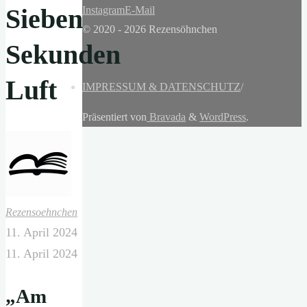
Sieben
Instagram
E-Mail
© 2020 - 2026 Rezensöhnchen
Sekunden
Luft
IMPRESSUM & DATENSCHUTZ
/
Präsentiert von
Bravada
&
WordPress
.
Rezensoehnchen
11. April 2024
11. April 2024
„Am