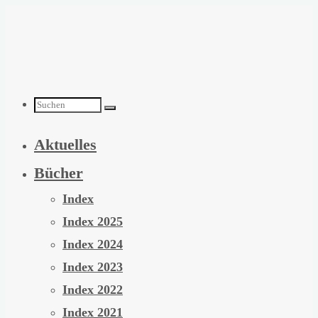
Zum
Inhalt
springen
Suchen
Aktuelles
nach:
Bücher
Index
Index 2025
Index 2024
Index 2023
Index 2022
Index 2021