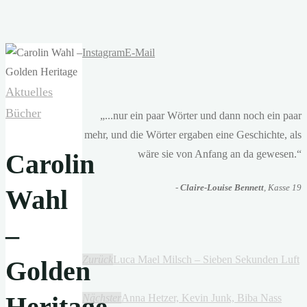
Instagram
E-Mail
Aktuelles
Bücher
„...nur ein paar Wörter und dann noch ein paar
mehr, und die Wörter ergaben eine Geschichte, als
wäre sie von Anfang an da gewesen.“
Carolin
-
Claire-Louise Bennett
, Kasse 19
Wahl
–
Zurück
Luca Mael Milsch – Sieben Sekunden Luft
Golden
Heritage
Nächster
Anna Hetzer, Kevin Junk, Biba Nass