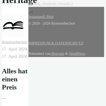
(Hrsg.) – Parabolis Virtualis 2
Instagram
E-Mail
© 2020 - 2026 Rezensöhnchen
Rezensoehnchen
IMPRESSUM & DATENSCHUTZ
/
17. April 2024
Präsentiert von
Bravada
&
WordPress
.
17. April 2024
Alles hat
einen
Preis
—