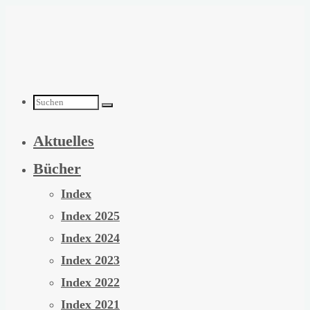
Zum
Inhalt
springen
Suchen
Aktuelles
nach:
Bücher
Index
Index 2025
Index 2024
Index 2023
Index 2022
Index 2021