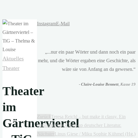
Instagram
E-Mail
„...nur ein paar Wörter und dann noch ein paar
Aktuelles
mehr, und die Wörter ergaben eine Geschichte, als
Theater
wäre sie von Anfang an da gewesen.“
-
Claire-Louise Bennett
, Kasse 19
Theater
im
Zurück
Teresa Reichl – but make it classy. Ein
Gärtnerviertel
feministisches Close-up deutscher Literatur.
Nächster
Linus Giese / Miku Sophie Kühmel (Hg.)