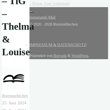
– TiG
– Brüste. Eine Anthologie
–
Instagram
E-Mail
Thelma
© 2020 - 2026 Rezensöhnchen
&
IMPRESSUM & DATENSCHUTZ
/
Louise
Präsentiert von
Bravada
&
WordPress
.
Rezensoehnchen
25. Juni 2024