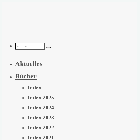
Zum
Inhalt
springen
Suchen
Aktuelles
nach:
Bücher
Index
Index 2025
Index 2024
Index 2023
Index 2022
Index 2021