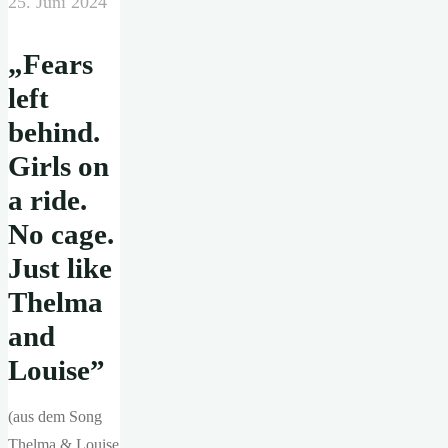
25. Juni 2024
„Fears
left
behind.
Girls on
a ride.
No cage.
Just like
Thelma
and
Louise”
(aus dem Song
Thelma & Louise