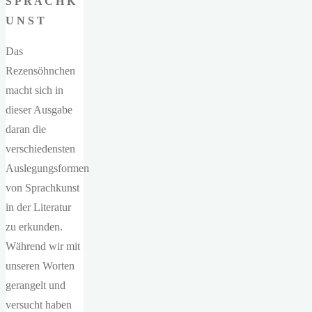
S P R A C H K
U N S T
Das
Rezensöhnchen
macht sich in
dieser Ausgabe
daran die
verschiedensten
Auslegungsformen
von Sprachkunst
in der Literatur
zu erkunden.
Während wir mit
unseren Worten
gerangelt und
versucht haben