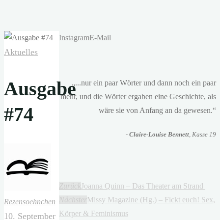
Instagram
E-Mail
Aktuelles
Ausgabe
„...nur ein paar Wörter und dann noch ein paar
mehr, und die Wörter ergaben eine Geschichte, als
#74
wäre sie von Anfang an da gewesen.“
-
Claire-Louise Bennett
, Kasse 19
Zurück
Joanna Quinn – Das Theater am Strand
Nächster
Missy Magazine (Hg.) – Fickt euch! Sex,
Rezensoehnchen
Körper & Feminismus
10. September