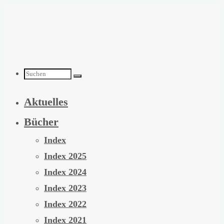
Zum
Inhalt
springen
Suchen
Aktuelles
nach:
Bücher
Index
Index 2025
Index 2024
Index 2023
Index 2022
Index 2021