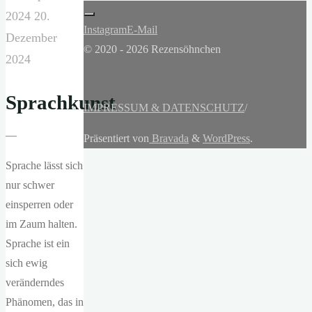
2024
20.
Instagram
E-Mail
Dezember
© 2020 - 2026 Rezensöhnchen
2024
Sprachkunst
IMPRESSUM & DATENSCHUTZ
/
—
Präsentiert von
Bravada
&
WordPress
.
Sprache lässt sich
nur schwer
einsperren oder
im Zaum halten.
Sprache ist ein
sich ewig
veränderndes
Phänomen, das in