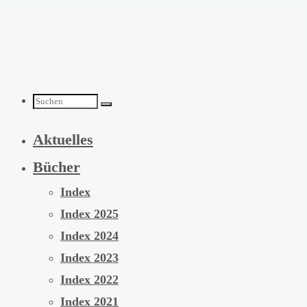
Zum
Inhalt
springen
Suchen
Aktuelles
nach:
Bücher
Index
Index 2025
Index 2024
Index 2023
Index 2022
Index 2021