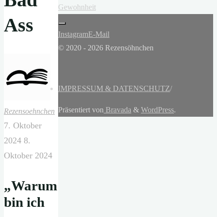
Gewohnheit
Ass
Instagram
E-Mail
© 2020 - 2026 Rezensöhnchen
IMPRESSUM & DATENSCHUTZ
/
Präsentiert von
Bravada
&
WordPress
.
Rezensoehnchen
7. Oktober
2024
8.
Oktober 2024
„Warum
bin ich