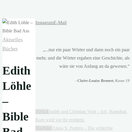
Instagram
E-Mail
Aktuelles
Bücher
„...nur ein paar Wörter und dann noch ein paar
mehr, und die Wörter ergaben eine Geschichte, als
wäre sie von Anfang an da gewesen.“
Edith
-
Claire-Louise Bennett
, Kasse 19
Löhle
–
Zurück
Judith und Christian Vogt – Ich, Hannibal.
Bible
Rom wird vor ihr erzittern
Bad
Nächster
Alana S. Portero – Die schlechte