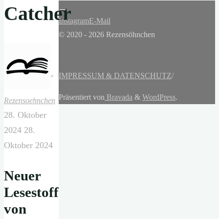
Catcher
Instagram
E-Mail
© 2020 - 2026 Rezensöhnchen
IMPRESSUM & DATENSCHUTZ
/
Präsentiert von
Bravada
&
WordPress
.
Rezensoehnchen
28. Oktober
2024
28.
Oktober 2024
Neuer
Lesestoff
von