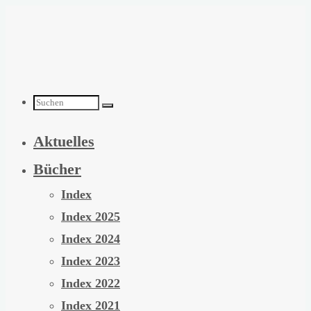
Zum
Inhalt
springen
Suchen
Aktuelles
nach:
Bücher
Index
Index 2025
Index 2024
Index 2023
Index 2022
Index 2021