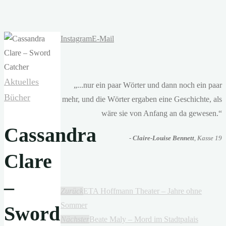
Instagram
E-Mail
Aktuelles
„...nur ein paar Wörter und dann noch ein paar
Bücher
mehr, und die Wörter ergaben eine Geschichte, als
wäre sie von Anfang an da gewesen.“
Cassandra
-
Claire-Louise Bennett
, Kasse 19
Clare
–
Zurück
ETA Hoffmann Theater – Jahre ohne
Sommer
Sword
Nächster
Beate Maly – Mord im Stadtpalais