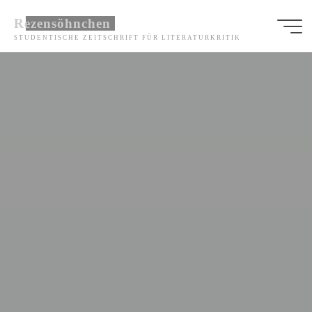
Zum
Rezensöhnchen
Inhalt
STUDENTISCHE ZEITSCHRIFT FÜR LITERATURKRITIK
springen