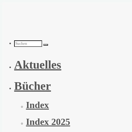
Zum
Inhalt
springen
Suchen
Aktuelles
nach:
Bücher
Index
Index 2025