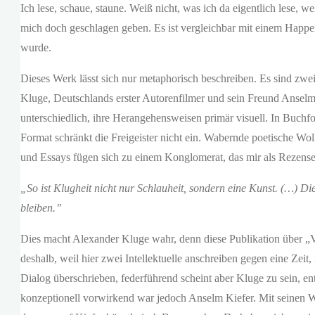
Ich lese, schaue, staune. Weiß nicht, was ich da eigentlich lese, 
mich doch geschlagen geben. Es ist vergleichbar mit einem Happ
wurde.
Dieses Werk lässt sich nur metaphorisch beschreiben. Es sind zwe
Kluge, Deutschlands erster Autorenfilmer und sein Freund Anselm 
unterschiedlich, ihre Herangehensweisen primär visuell. In Buchfo
Format schränkt die Freigeister nicht ein. Wabernde poetische Wol
und Essays fügen sich zu einem Konglomerat, das mir als Rezensen
„So ist Klugheit nicht nur Schlauheit, sondern eine Kunst. (…) Di
bleiben.”
Dies macht Alexander Kluge wahr, denn diese Publikation über „Verl
deshalb, weil hier zwei Intellektuelle anschreiben gegen eine Zei
Dialog überschrieben, federführend scheint aber Kluge zu sein, en
konzeptionell vorwirkend war jedoch Anselm Kiefer. Mit seinen 