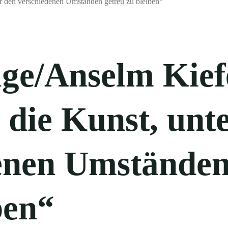
ge/Anselm Kief
t die Kunst, unt
denen Umstände
ben“