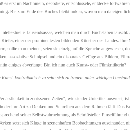
weiß es erst im Nachhinein, decodiere, entschlüssele, entdecke fortwähr
ening: Bis zum Ende des Buches bleibt unklar, wovon man da eigentlic
i intellektuelle Tausendsassas, welchen man durch Buchstaben lauscht:
Kiefer, einer der prominentesten bildenden Künstler des Landes. Ihre
rm, sollte man meinen, seien sie einzig auf die Sprache angewiesen, do
ken, assoziative Schnipsel und ein disparates Gefüge aus Bildern, Film
tin einiges abverlangt. Bin ich nun auch Kunst- oder Filmkritikerin?
e Kunst, kontrafaktisch zu sein: sich zu trauen, unter widrigen Umständ
ässlichkeit in zerrissenen Zeiten“, wie sie der Untertitel ausweist, is
t, in der ihre Art zu Denken und Schreiben aus dem Rahmen fällt. Das Bu
tsprechend seiner Selbstwahrnehmung als Schriftsteller. Pinselführend 
Werken setzt sich Kluge in szenenhaften Beobachtungen auseinander, 