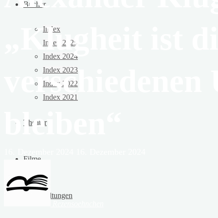
Bücher
„Klugheit ist d
Index
Index 2025
Index 2024
verschiedenen 
Index 2023
Index 2022
Index 2021
bleiben“
Theater
16. Dezember 2024
16. Dezember 2024
Filme
Veranstaltungen
Rezensoehnchen