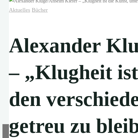
Aktuelles
Bücher
Alexander Klu
– „Klugheit is
den verschie
getreu zu blei