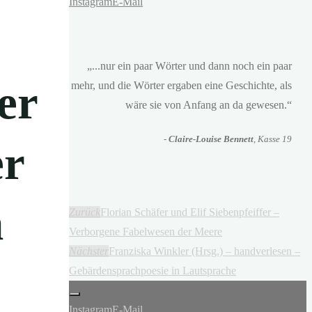
Instagram
E-Mail
„...nur ein paar Wörter und dann noch ein paar
er
mehr, und die Wörter ergaben eine Geschichte, als
wäre sie von Anfang an da gewesen.“
-
Claire-Louise Bennett
, Kasse 19
er
n
Zurück
Florian Schäfer und Elif Siebenpfeiffer –
Verborgene Fabelwesen der Meere
Nächster
Franziska Winkler (Hrsg.) – handverlesen –
Gebärdensprachpoesie in Lautsprache
Instagram
E-Mail