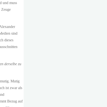
end und muss
h Zeuge
 Alexander
 Medien sind
ch dieses
ausschnitten
en derselbe zu
t mutig. Mutig
ch ist zwar als
und
nimmt Bezug auf