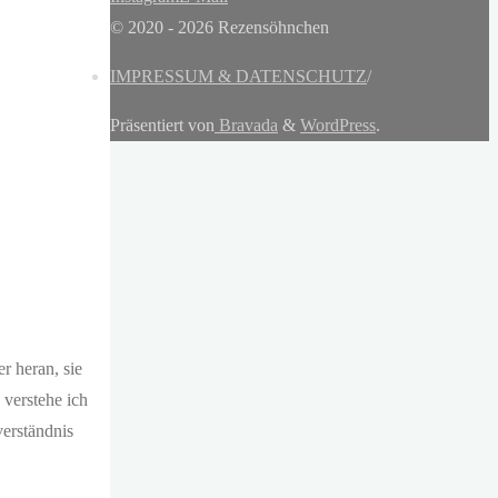
© 2020 - 2026 Rezensöhnchen
IMPRESSUM & DATENSCHUTZ
/
Präsentiert von
Bravada
&
WordPress
.
r heran, sie
 verstehe ich
verständnis