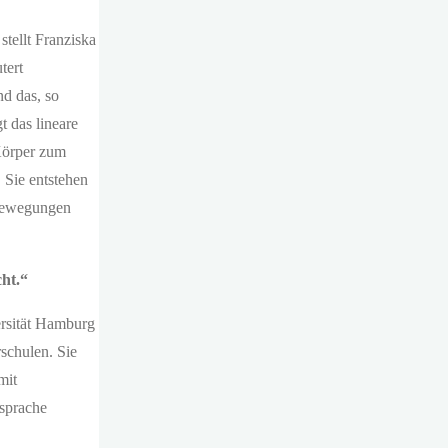
tellt Franziska
tert
nd das, so
t das lineare
 Körper zum
 Sie entstehen
 Bewegungen
cht.“
ersität Hamburg
rschulen. Sie
mit
nsprache