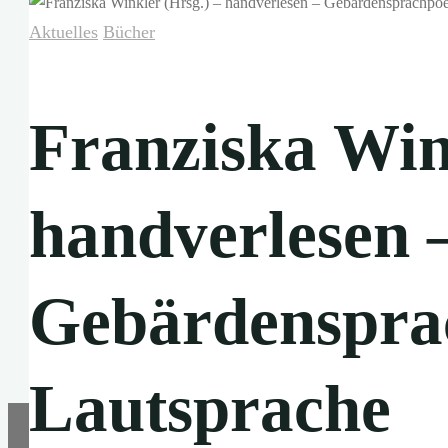
Aktuelles
Bücher
Franziska Win
handverlesen 
Gebärdensprac
Lautsprache