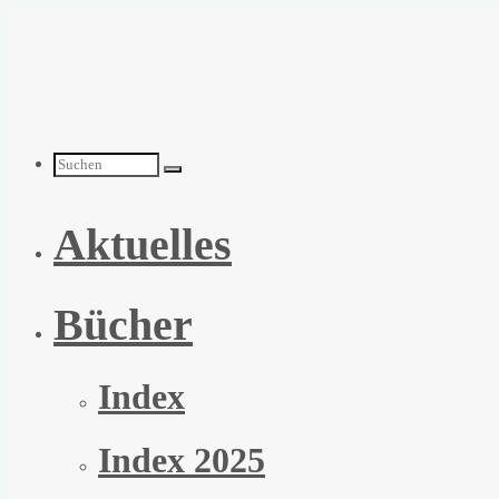
Zum
Inhalt
springen
Suchen
Aktuelles
nach:
Bücher
Index
Index 2025