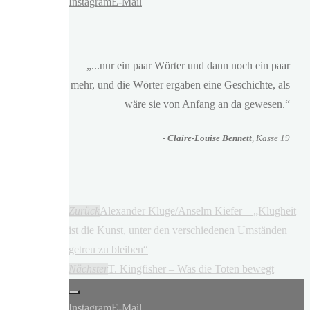
Instagram
E-Mail
„...nur ein paar Wörter und dann noch ein paar
mehr, und die Wörter ergaben eine Geschichte, als
wäre sie von Anfang an da gewesen.“
-
Claire-Louise Bennett
, Kasse 19
Zurück
Alexander Kluge/Anselm Kiefer – „Klugheit
ist die Kunst, unter den verschiedenen Umständen
getreu zu bleiben“
Nächster
T. Kingfisher – Was die Toten bewegt
Instagram
E-Mail