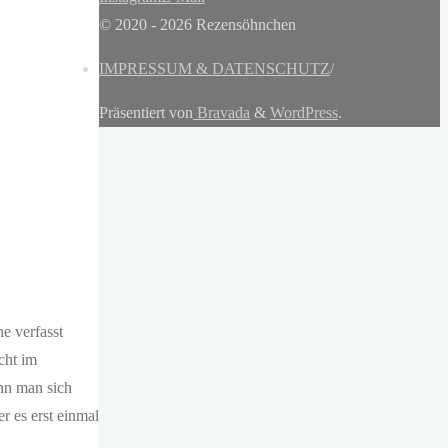
© 2020 - 2026 Rezensöhnchen
IMPRESSUM & DATENSCHUTZ
/
Präsentiert von
Bravada
&
WordPress
.
e verfasst
cht im
nn man sich
r es erst einmal