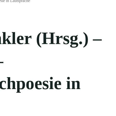
kler (Hrsg.) –
–
hpoesie in