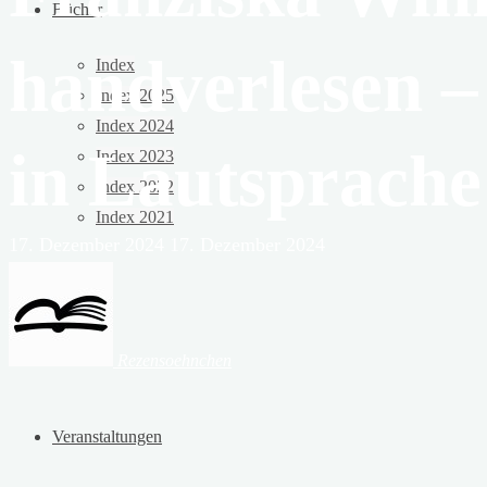
Bücher
handverlesen 
Index
Index 2025
Index 2024
in Lautsprache
Index 2023
Index 2022
Index 2021
17. Dezember 2024
17. Dezember 2024
Theater
Filme
Rezensoehnchen
Veranstaltungen