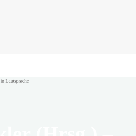
ler (Hrsg.) –