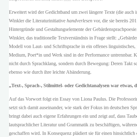
Erweitert wird der Gedichtband um zwei längere Texte (die auch i
Winkler die Literaturinitiative
handverlesen
vor, die sie bereits 2
Hintergründe und Gestaltungselemente der Gebärdensprachpoesie. S
Winkler, das traditionelle Textverständnis in Frage stellt: „Gebär
Modell von Laut- und Schriftsprache in ein offenes linguistische
Medium, Poet*in und Werk sind in der Performance untrennbar. K
nicht durch Sprachklang, sondern durch Bewegung: Deren Takt 
ebenso wie durch ihre leichte Abänderung.
„Text-, Sprach-, Stilmittel- oder Gedichtanalysen war etwas,
Auf das Vorwort folgt ein Essay von Liona Paulus. Die Professo
setzt sich damit auseinander, wie stark der Fokus im deutschen Spra
bringt dabei auch eigene Erfahrungen ein und zeigt auf, dass Tau
lautsprachlicher Literatur und Grammatik zu beschäftigen, währe
geschaffen wird. In Konsequenz plädiert sie für einen hinsichtlich