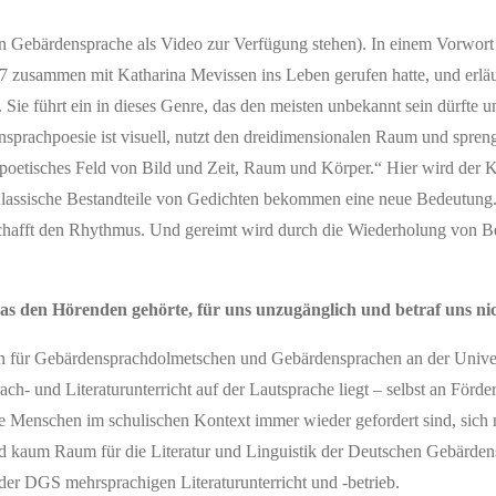
n Gebärdensprache als Video zur Verfügung stehen). In einem Vorwort s
017 zusammen mit Katharina Mevissen ins Leben gerufen hatte, und erläu
ie führt ein in dieses Genre, das den meisten unbekannt sein dürfte u
densprachpoesie ist visuell, nutzt den dreidimensionalen Raum und spreng
s, poetisches Feld von Bild und Zeit, Raum und Körper.“ Hier wird der
lassische Bestandteile von Gedichten bekommen eine neue Bedeutung.
schafft den Rhythmus. Und gereimt wird durch die Wiederholung von
 das den Hörenden gehörte, für uns unzugänglich und betraf uns ni
rin für Gebärdensprachdolmetschen und Gebärdensprachen an der Univ
ch- und Literaturunterricht auf der Lautsprache liegt – selbst an Förde
be Menschen im schulischen Kontext immer wieder gefordert sind, sich 
nd kaum Raum für die Literatur und Linguistik der Deutschen Gebärde
 der DGS mehrsprachigen Literaturunterricht und -betrieb.