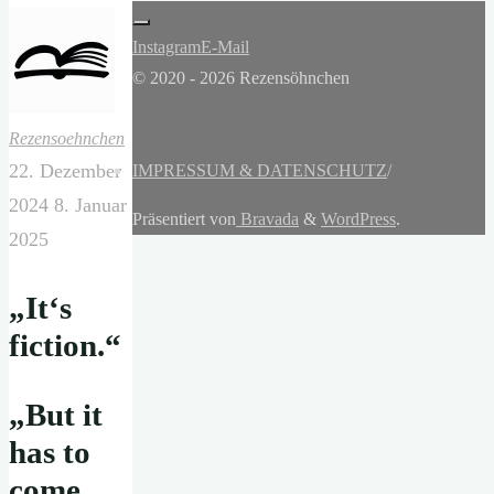
Instagram
E-Mail
© 2020 - 2026 Rezensöhnchen
Rezensoehnchen
22. Dezember
IMPRESSUM & DATENSCHUTZ
/
2024
8. Januar
Präsentiert von
Bravada
&
WordPress
.
2025
„It‘s
fiction.“
„But it
has to
come