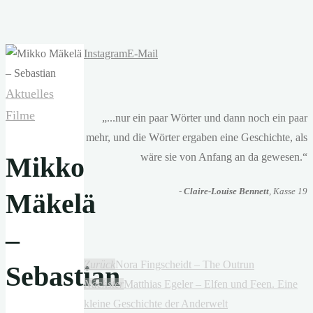
Instagram
E-Mail
Aktuelles
Filme
„...nur ein paar Wörter und dann noch ein paar
mehr, und die Wörter ergaben eine Geschichte, als
wäre sie von Anfang an da gewesen.“
Mikko
-
Claire-Louise Bennett
, Kasse 19
Mäkelä
–
Zurück
Nora Fingscheidt – The Outrun
Sebastian
Nächster
Matthias Egeler – Elfen und Feen. Eine
kleine Geschichte der Anderwelt