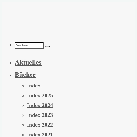
Zum
Inhalt
springen
Suchen
Aktuelles
nach:
Bücher
Index
Index 2025
Index 2024
Index 2023
Index 2022
Index 2021