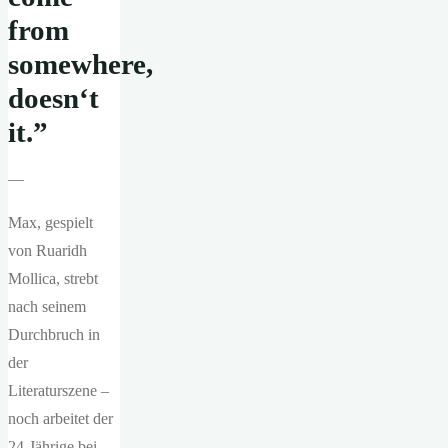
from
somewhere,
doesn‘t
it.”
—
Max, gespielt
von Ruaridh
Mollica, strebt
nach seinem
Durchbruch in
der
Literaturszene –
noch arbeitet der
24-Jährige bei