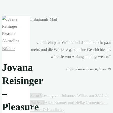
Instagram
E-Mail
Aktuelles
„...nur ein paar Wörter und dann noch ein paar
Bücher
mehr, und die Wörter ergaben eine Geschichte, als
wäre sie von Anfang an da gewesen.“
Jovana
-
Claire-Louise Bennett
, Kasse 19
Reisinger
–
Zurück
Lesung von Johannes Wilkes am 07.11.24
Nächster
Alice Brauner und Heike Gronemeier –
Pleasure
Münter & Kandinsky