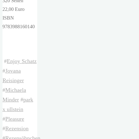
320 Seiten
22,00 Euro
ISBN
9783988160140
#
Enjoy Schatz
#
Jovana
Reisinger
#
Michaela
Minder
#
park
x ullstein
#
Pleasure
#
Rezension
#
Rezensöhnchen