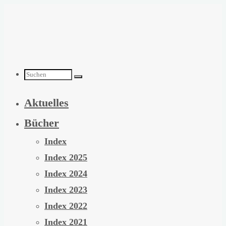
Zum
Inhalt
springen
Suchen
Aktuelles
nach:
Bücher
Index
Index 2025
Index 2024
Index 2023
Index 2022
Index 2021