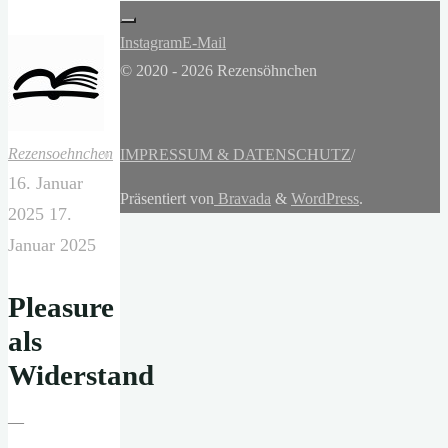
Instagram
E-Mail
© 2020 - 2026 Rezensöhnchen
Rezensoehnchen
IMPRESSUM & DATENSCHUTZ
/
16. Januar
Präsentiert von
Bravada
&
WordPress
.
2025
17.
Januar 2025
Pleasure
als
Widerstand
—