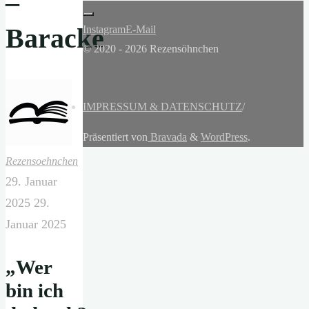
–
Baracke
Instagram
E-Mail
© 2020 - 2026 Rezensöhnchen
IMPRESSUM & DATENSCHUTZ
/
Präsentiert von
Bravada
&
WordPress
.
Rezensoehnchen
29. Januar
2025
29.
Januar 2025
„Wer
bin ich