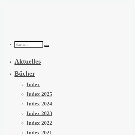
Zum
Inhalt
springen
Suchen
Aktuelles
nach:
Bücher
Index
Index 2025
Index 2024
Index 2023
Index 2022
Index 2021