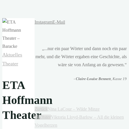
Instagram
E-Mail
„...nur ein paar Wörter und dann noch ein paar
Aktuelles
mehr, und die Wörter ergaben eine Geschichte, als
Theater
wäre sie von Anfang an da gewesen.“
-
Claire-Louise Bennett
, Kasse 19
ETA
Hoffmann
Zurück
Nina LaCour – Wilde Minze
Theater
Nächster
Viktoria Lloyd-Barlow – All die kleinen
Vogelherzen