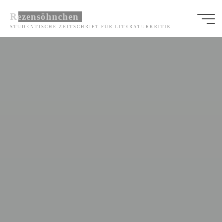
Zum
Rezensöhnchen
Inhalt
STUDENTISCHE ZEITSCHRIFT FÜR LITERATURKRITIK
springen