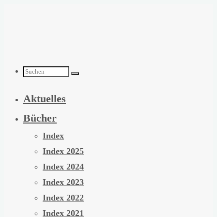
Zum
Inhalt
springen
Suchen
Aktuelles
nach:
Bücher
Index
Index 2025
Index 2024
Index 2023
Index 2022
Index 2021