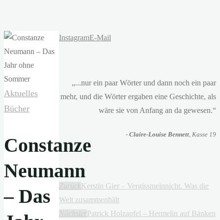
Instagram
E-Mail
„...nur ein paar Wörter und dann noch ein paar
Aktuelles
mehr, und die Wörter ergaben eine Geschichte, als
Bücher
wäre sie von Anfang an da gewesen.“
-
Claire-Louise Bennett
, Kasse 19
Constanze
Neumann
Zurück
Kerstin Gier – Vergissmeinnicht. Was die
– Das
Welt zusammenhält
Nächster
Patrick Holzapfel – Hermelin auf Bänken