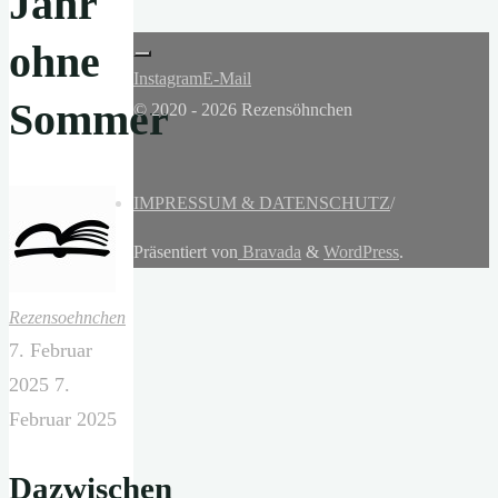
Jahr
ohne
Instagram
E-Mail
Sommer
© 2020 - 2026 Rezensöhnchen
IMPRESSUM & DATENSCHUTZ
/
Präsentiert von
Bravada
&
WordPress
.
Rezensoehnchen
7. Februar
2025
7.
Februar 2025
Dazwischen