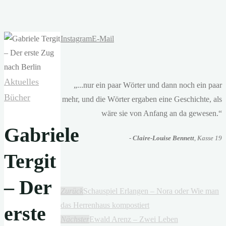
Instagram
E-Mail
Aktuelles
„...nur ein paar Wörter und dann noch ein paar
Bücher
mehr, und die Wörter ergaben eine Geschichte, als
wäre sie von Anfang an da gewesen.“
Gabriele
-
Claire-Louise Bennett
, Kasse 19
Tergit
– Der
Zurück
Schauspiel Erlangen – Nora oder Wie man
das Herrenhaus kompostiert
erste
Nächster
Ewald Arenz – Zwei Leben