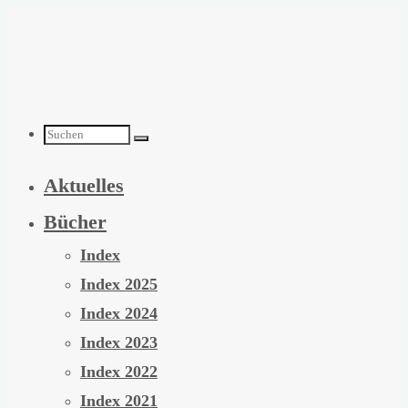
Zum
Inhalt
springen
Suchen
Aktuelles
nach:
Bücher
Index
Index 2025
Index 2024
Index 2023
Index 2022
Index 2021