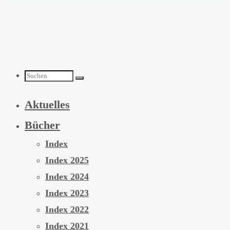
Zum
Inhalt
springen
Suchen
Aktuelles
nach:
Bücher
Index
Index 2025
Index 2024
Index 2023
Index 2022
Index 2021