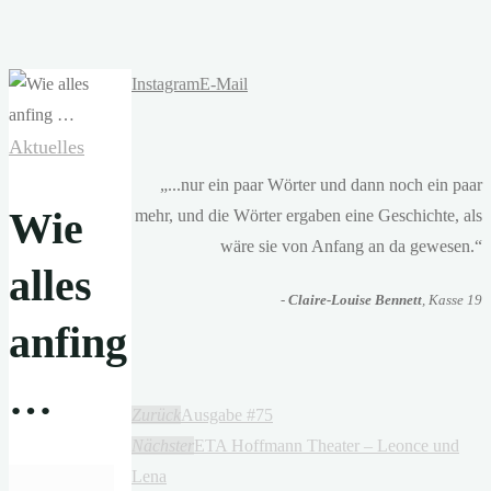
Instagram
E-Mail
Aktuelles
„...nur ein paar Wörter und dann noch ein paar
Wie
mehr, und die Wörter ergaben eine Geschichte, als
wäre sie von Anfang an da gewesen.“
alles
-
Claire-Louise Bennett
, Kasse 19
anfing
…
Zurück
Ausgabe #75
Nächster
ETA Hoffmann Theater – Leonce und
Lena