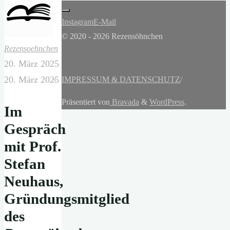
Instagram
E-Mail
© 2020 - 2026 Rezensöhnchen
Rezensoehnchen
20. März 2025
20. März 2025
IMPRESSUM & DATENSCHUTZ
/
Präsentiert von
Bravada
&
WordPress
.
Im
Gespräch
mit Prof.
Stefan
Neuhaus,
Gründungsmitglied
des