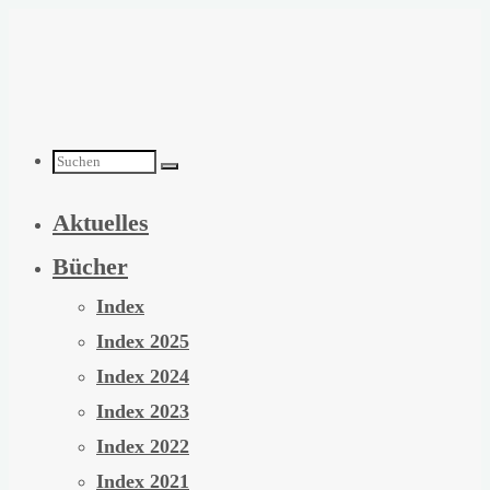
Zum
Inhalt
springen
Suchen
Aktuelles
nach:
Bücher
Index
Index 2025
Index 2024
Index 2023
Index 2022
Index 2021