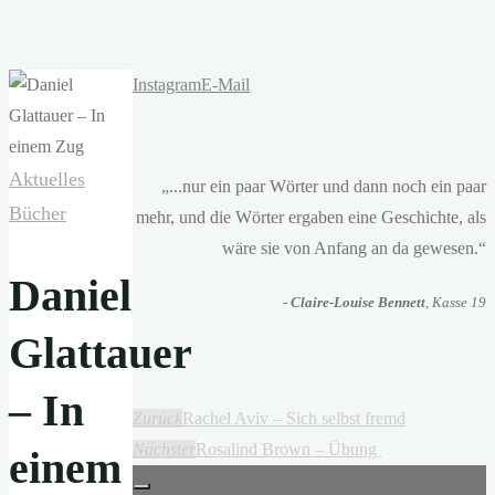
Instagram
E-Mail
Aktuelles
„...nur ein paar Wörter und dann noch ein paar
Bücher
mehr, und die Wörter ergaben eine Geschichte, als
wäre sie von Anfang an da gewesen.“
Daniel
-
Claire-Louise Bennett
, Kasse 19
Glattauer
– In
Zurück
Rachel Aviv – Sich selbst fremd
Nächster
Rosalind Brown – Übung
einem