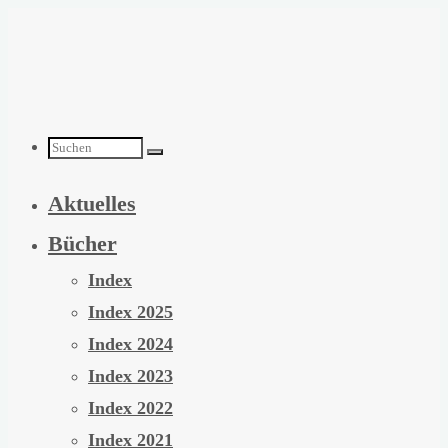
Zum
Inhalt
springen
Suchen
Aktuelles
nach:
Bücher
Index
Index 2025
Index 2024
Index 2023
Index 2022
Index 2021