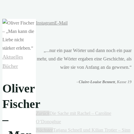
Instagram
E-Mail
„...nur ein paar Wörter und dann noch ein paar
Aktuelles
mehr, und die Wörter ergaben eine Geschichte, als
Bücher
wäre sie von Anfang an da gewesen.“
-
Claire-Louise Bennett
, Kasse 19
Oliver
Fischer
Zurück
Die Sache mit Rachel – Caroline
–
O’Donoghue
Nächster
Tatjana Schnell und Kilian Trotier – Sinn